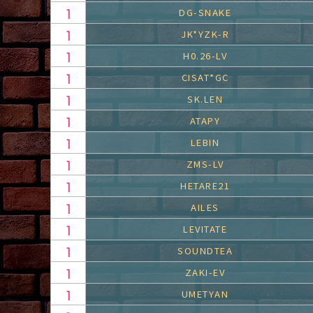
DG-SNAKE
JK*YZK-R
H0.26-LV
CISAT*GC
SK.LEN
ATAPY
LEBIN
ZMS-LV
HETARE21
AILES
LEVITATE
SOUNDTEA
ZAKI-EV
UMETYAN