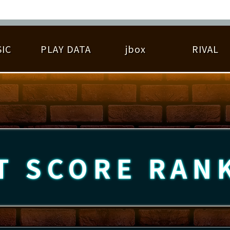
IC
PLAY DATA
jbox
RIVAL
RIGINAL HIT CHART
大会参加
逆ライバル一覧
遊べる楽曲
基本の遊び方
大会開催
ライバル比較
ゆびベル
BEST SCORE
大会参加情報
アーティスト紹介
遊び方ガイド
プレーヤー検索
RANKING
大会とは？
T
プレーグラフ
ね
T SCORE
RAN