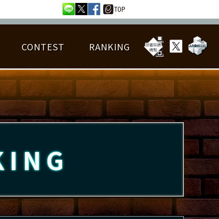
CONTEST
RANKING
OTAL BEST SCORE
楽曲データ
フレンドリスト
RANKING
詳細楽曲データ
んごろチャレンジ
EDIT譜面
KING