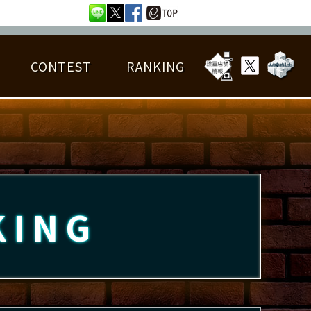
CONTEST
RANKING
OTAL BEST SCORE
楽曲データ
フレンドリスト
RANKING
詳細楽曲データ
んごろチャレンジ
EDIT譜面
KING