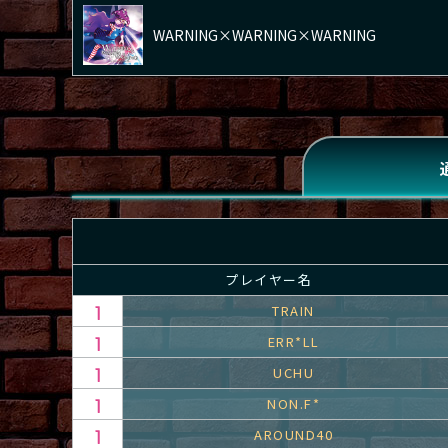
WARNING×WARNING×WARNING
プレイヤー名
TRAIN
ERR*LL
UCHU
NON.F*
AROUND40