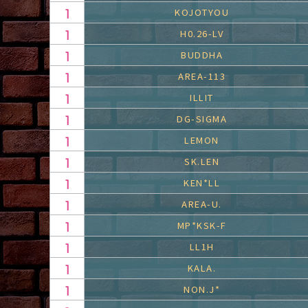
KOJOTYOU
H0.26-LV
BUDDHA
AREA-113
ILLIT
DG-SIGMA
LEMON
SK.LEN
KEN*LL
AREA-U.
MP*KSK-F
LL1H
KALA.
NON.J*