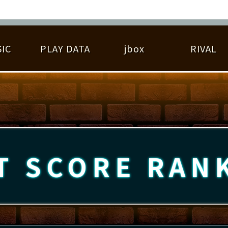
IC
PLAY DATA
jbox
RIVAL
RIGINAL HIT CHART
大会参加
逆ライバル一覧
遊べる楽曲
基本の遊び方
大会開催
ライバル比較
ゆびベル
BEST SCORE
大会参加情報
アーティスト紹介
遊び方ガイド
プレーヤー検索
RANKING
大会とは？
T
プレーグラフ
ね
T SCORE
RAN