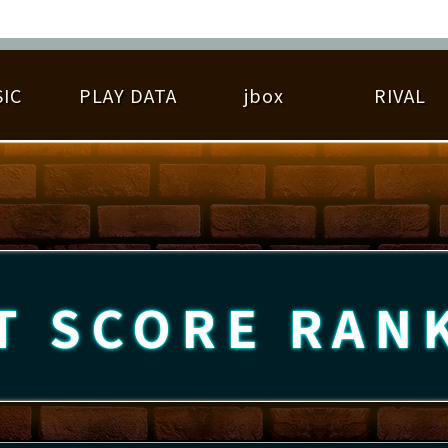
IC
PLAY DATA
jbox
RIVAL
RIGINAL HIT CHART
大会参加
逆ライバル一覧
遊べる楽曲
基本の遊び方
大会開催
ライバル比較
ゆびベル
BEST SCORE
大会参加情報
アーティスト紹介
遊び方ガイド
プレーヤー検索
RANKING
大会とは？
T
プレーグラフ
ね
T SCORE
RAN