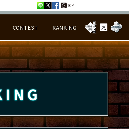
CONTEST
RANKING
OTAL BEST SCORE
楽曲データ
フレンドリスト
RANKING
詳細楽曲データ
んごろチャレンジ
EDIT譜面
KING