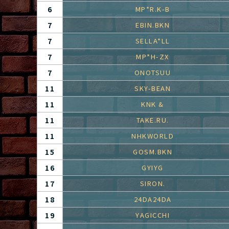
6
MP*R.K-B
7
EBIN.BKN
7
SELLA*LL
7
MP*H-ZX
7
ONOTSUU
11
SKY-BEAN
11
KNK &
11
TAKE.RU.
11
NHKWORLD
15
GOSM.BKN
16
GYIYG
17
SIRON.
18
24DA24DA
19
YAGICCHI