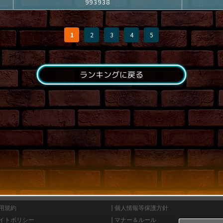
993938
1
2
3
4
5
ランキングに戻る
用規約
個人情報等保護方針
イトポリシー
マナー＆ルール