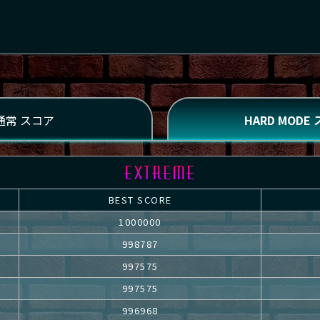
BEST SCORE
1000000
998787
997575
997575
996968