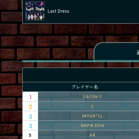
Last Dress
プレイヤー名
S&YSN-Y
C
INTGR*LL
NKPN.DSN
5
AR