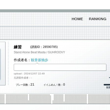
練習
(譜面ID：28590785)
Stand Alone Beat Masta / GUHROOVY
作成者名：
観音坂独歩
upload：2024/12/07 22:49
元譜面作成者：-
21
0
プレー回数：
イイふめん！数：