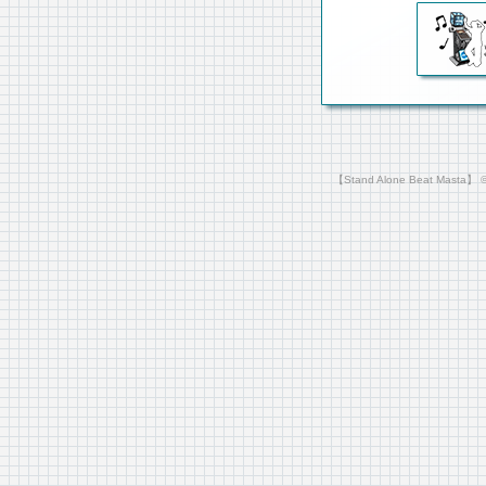
【Stand Alone Beat Masta】 ©2