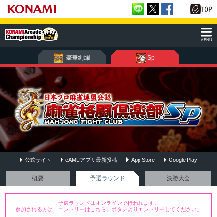
MENU
豪華絢爛
Sp
公式サイト
eAMUアプリ最新投稿
App Store
Google Play
麻雀格闘倶楽部Sp
概要
予選ラウンド
決勝大会
予選ラウンドはオンラインで行われます。
参加される方は「エントリーはこちら」ボタンよりエントリーしてください。