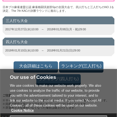
日本プロ麻雀連盟公認 麻雀格闘倶楽部Spの全国大会で、四人打ちと三人打ちのNO.1を
決定、The 7th KACの決勝ラウンドに進出します。
三人打ち大会
2017年12月27日(水)10:00 ～ 2018年01月08日(月・祝)29:00
四人打ち大会
2018年01月10日(水)10:00 ～ 2018年01月21日(日)29:00
大会詳細はこちら
ランキング(三人打ち)
Our use of Cookies
ランキング(四人打ち)
We use cookies to make our website work properly. We also
use cookies to analyze the traffic of our website, to provide
you with the advertisement tailored to your interest, and to
ご注意
link our website to the social media. If you select “Accept All
サイトエントリーした方で、四麻は上位１名、三麻は上位１名が選出されます。
同着の場合は先にスコアを出したプレーヤーが上位となります。
Cookies”, all of these cookies will be used on our website.
辞退等で上位者がいなくなった場合は繰上げとします。
Cookie Notice
ヘルプ
利用規約