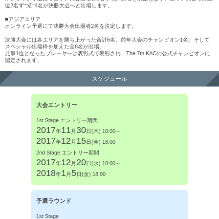
位2名ずつ計4名が決勝大会へと出場します。
■アジアエリア
オンライン予選にて決勝大会出場者2名を決定します。
決勝大会には各エリアを勝ち上がった合計6名、前年大会のチャンピオン1名、そして
スペシャル出場枠を加えた全8名が出場。
見事1位となったプレーヤーは表彰式で表彰され、The 7th KACの公式チャンピオンに
認定されます。
スケジュール
大会
エントリー
1st Stage エントリー期間
2017
11
30
年
月
日(木) 10:00～
2017
12
15
年
月
日(金) 18:00
2nd Stage エントリー期間
2017
12
20
年
月
日(水) 10:00～
2018
1
5
年
月
日(金) 18:00
予選
ラウンド
1st Stage