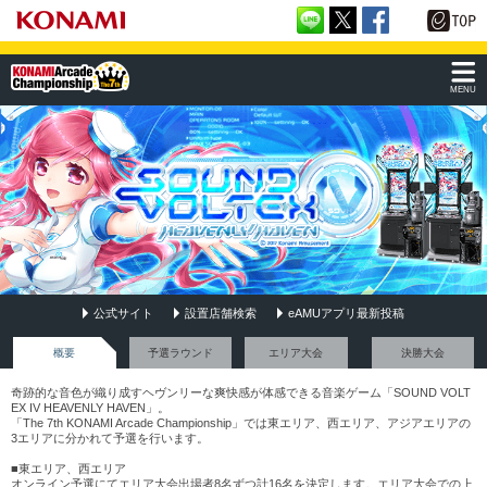
MENU
公式サイト
設置店舗検索
eAMUアプリ最新投稿
SOUND VOLTEX IV HEAVENLY HAVEN
概要
予選ラウンド
エリア大会
決勝大会
奇跡的な音色が織り成すヘヴンリーな爽快感が体感できる音楽ゲーム「SOUND VOLT
EX IV HEAVENLY HAVEN」。
「The 7th KONAMI Arcade Championship」では東エリア、西エリア、アジアエリアの
3エリアに分かれて予選を行います。
■東エリア、西エリア
オンライン予選にてエリア大会出場者8名ずつ計16名を決定します。エリア大会での上