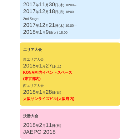
2017
11
30
年
月
日(木) 10:00～
2017
12
18
年
月
日(月) 18:00
2nd Stage
2017
12
21
年
月
日(木) 10:00～
2018
1
9
年
月
日(火) 18:00
エリア
大会
東エリア大会
2018
1
27
年
月
日(土)
KONAMI内イベントスペース
(東京都内)
西エリア大会
2018
1
28
年
月
日(日)
大阪サンライズビル(大阪府内)
決勝
大会
2018
2
11
年
月
日(日)
JAEPO 2018