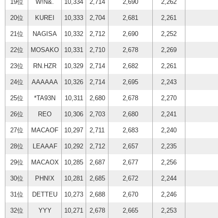
19位
W!N&.
10,334
2,714
2,690
2,262
20位
KUREI
10,333
2,704
2,681
2,261
21位
NAGISA
10,332
2,712
2,690
2,252
22位
MOSAKO
10,331
2,710
2,678
2,269
23位
RN.HZR
10,329
2,714
2,682
2,261
24位
AAAAAA
10,326
2,714
2,695
2,243
25位
*TA93N
10,311
2,680
2,678
2,270
26位
REO
10,306
2,703
2,680
2,241
27位
MACAOF
10,297
2,711
2,683
2,240
28位
LEAAAF
10,292
2,712
2,657
2,235
29位
MACAOX
10,285
2,687
2,677
2,256
30位
PHN!X
10,281
2,685
2,672
2,244
31位
DETTEU
10,273
2,688
2,670
2,246
32位
YYY
10,271
2,678
2,665
2,253