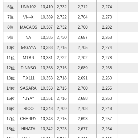
6位
UNA10?
10,410
2,732
2,712
2,274
7位
VI---X
10,389
2,722
2,704
2,273
8位
MACAO$
10,387
2,732
2,700
2,282
9位
NA
10,385
2,730
2,697
2,268
10位
54GAYA
10,383
2,715
2,705
2,274
11位
MTBR
10,381
2,722
2,702
2,278
12位
DINASO
10,358
2,715
2,689
2,268
13位
F.X111
10,353
2,718
2,691
2,260
14位
SASARA
10,353
2,715
2,700
2,255
15位
*UYA*
10,351
2,716
2,698
2,263
16位
RIOO
10,348
2,709
2,708
2,248
17位
CHERRY
10,343
2,715
2,693
2,257
18位
HINATA
10,342
2,723
2,677
2,264