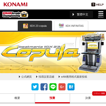
繁體中文
MENU
IIDX 23 copula
IIDX INFINITAS
公式網頁
找尋設置店鋪
eAM應用程式最新投稿
beatmania IIDX 23 copula 予選ラウンドランキングページ
(The 5th KAC)
概要
預賽
決賽