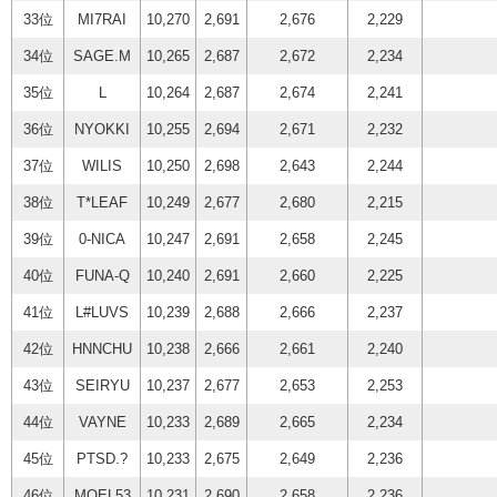
33位
MI7RAI
10,270
2,691
2,676
2,229
34位
SAGE.M
10,265
2,687
2,672
2,234
35位
L
10,264
2,687
2,674
2,241
36位
NYOKKI
10,255
2,694
2,671
2,232
37位
WILIS
10,250
2,698
2,643
2,244
38位
T*LEAF
10,249
2,677
2,680
2,215
39位
0-NICA
10,247
2,691
2,658
2,245
40位
FUNA-Q
10,240
2,691
2,660
2,225
41位
L#LUVS
10,239
2,688
2,666
2,237
42位
HNNCHU
10,238
2,666
2,661
2,240
43位
SEIRYU
10,237
2,677
2,653
2,253
44位
VAYNE
10,233
2,689
2,665
2,234
45位
PTSD.?
10,233
2,675
2,649
2,236
46位
MOEL53
10,231
2,690
2,658
2,236