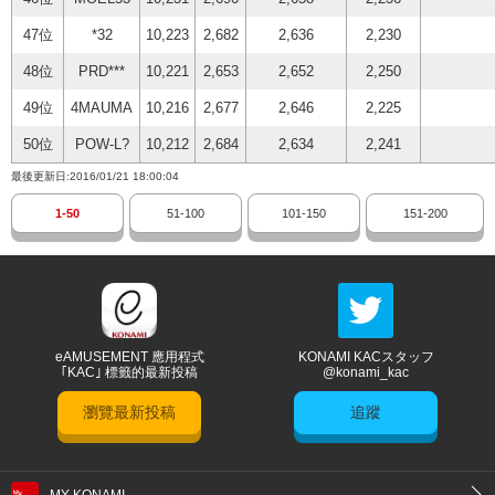
47位
*32
10,223
2,682
2,636
2,230
48位
PRD***
10,221
2,653
2,652
2,250
49位
4MAUMA
10,216
2,677
2,646
2,225
50位
POW-L?
10,212
2,684
2,634
2,241
最後更新日:2016/01/21 18:00:04
1-50
51-100
101-150
151-200
eAMUSEMENT 應用程式
KONAMI KACスタッフ
｢KAC｣ 標籤的最新投稿
@konami_kac
瀏覽最新投稿
追蹤
MY KONAMI