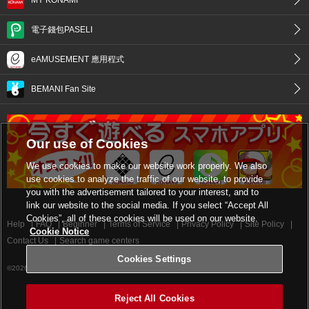
電子錢包PASELI
eAMUSEMENT 應用程式
BEMANI Fan Site
Our use of Cookies
We use cookies to make our website work properly. We also
use cookies to analyze the traffic of our website, to provide
you with the advertisement tailored to your interest, and to
link our website to the social media. If you select “Accept All
Cookies”, all of these cookies will be used on our website.
Help
FAQ
Beginner
Terms of Service
Privacy Policy
Site Policy
Cookie Notice
Contact Us
Search game centers
Cookies Settings
©2026 Konami Digital Entertainment
Reject All Cookies