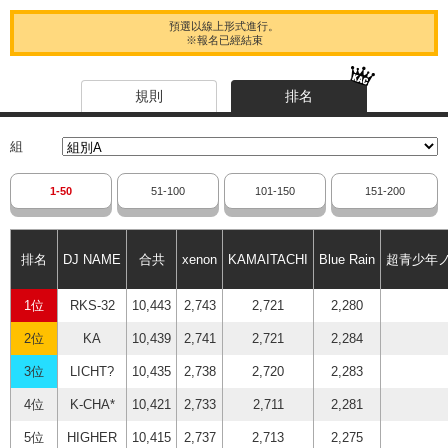
預選以線上形式進行。
※報名已經結束
規則
排名
組
1-50
51-100
101-150
151-200
排名
DJ NAME
合共
xenon
KAMAITACHI
Blue Rain
超青少年
1位
RKS-32
10,443
2,743
2,721
2,280
2位
KA
10,439
2,741
2,721
2,284
3位
LICHT?
10,435
2,738
2,720
2,283
4位
K-CHA*
10,421
2,733
2,711
2,281
5位
HIGHER
10,415
2,737
2,713
2,275