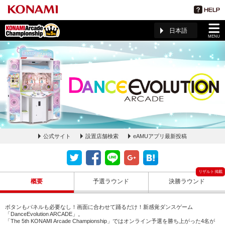
日本語
MENU
公式サイト
設置店舗検索
eAMUアプリ最新投稿
DanceEvolution ARCADE ページ(The 5th KAC)
概要
予選ラウンド
決勝ラウンド
ボタンもパネルも必要なし！画面に合わせて踊るだけ！新感覚ダンスゲーム
「DanceEvolution ARCADE」。
「The 5th KONAMI Arcade Championship」ではオンライン予選を勝ち上がった4名が