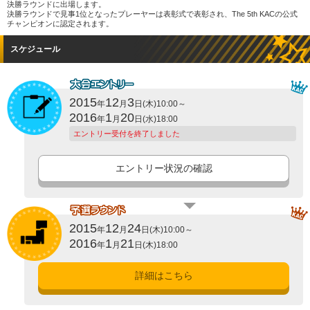
決勝ラウンドに出場します。
決勝ラウンドで見事1位となったプレーヤーは表彰式で表彰され、The 5th KACの公式
チャンピオンに認定されます。
スケジュール
2015
12
3
年
月
日(木)10:00～
2016
1
20
年
月
日(水)18:00
エントリー受付を終了しました
エントリー状況の確認
2015
12
24
年
月
日(木)10:00～
2016
1
21
年
月
日(木)18:00
詳細はこちら