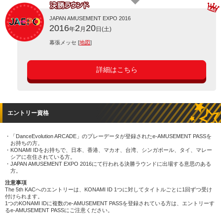
JAPAN AMUSEMENT EXPO 2016
2016
2
20
年
月
日(土)
幕張メッセ [
地図
]
詳細はこちら
エントリー資格
「DanceEvolution ARCADE」のプレーデータが登録されたe-AMUSEMENT PASSを
お持ちの方。
KONAMI IDをお持ちで、日本、香港、マカオ、台湾、シンガポール、タイ、マレー
シアに在住されている方。
JAPAN AMUSEMENT EXPO 2016にて行われる決勝ラウンドに出場する意思のある
方。
注意事項
The 5th KACへのエントリーは、KONAMI ID 1つに対してタイトルごとに1回ずつ受け
付けられます。
1つのKONAMI IDに複数のe-AMUSEMENT PASSを登録されている方は、エントリーす
るe-AMUSEMENT PASSにご注意ください。