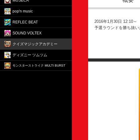
概要
MÚSECA
pop'n music
2016年1月30日 12:10～
REFLEC BEAT
予選ラウンドを勝ち抜い
SOUND VOLTEX
クイズマジックアカデミー
ディズニー ツムツム
モンスターストライク MULTI BURST