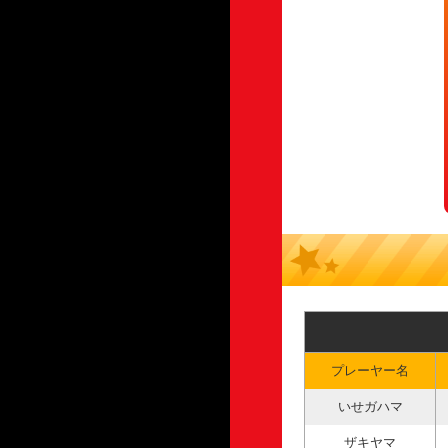
プレーヤー名
いせガハマ
ザキヤマ