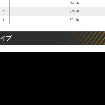
2
357.96
4
276.66
1
371.58
カイブ