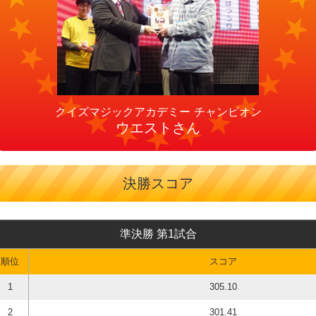
チャンピオン
ウエストさん
決勝スコア
準決勝 第1試合
順位
スコア
1
305.10
2
301.41