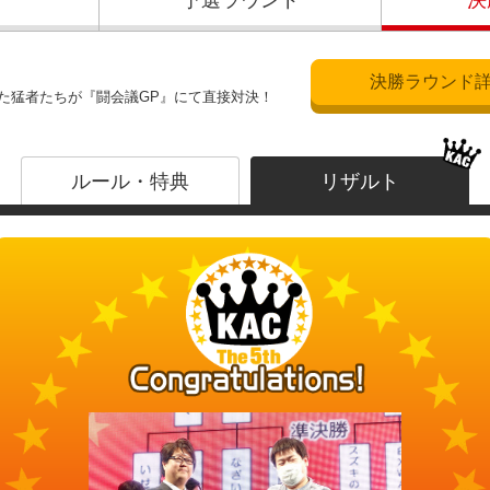
予選ラウンド
決
決勝ラウンド
た猛者たちが『闘会議GP』にて直接対決！
ルール・特典
リザルト