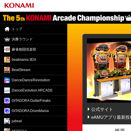
トップ
決勝ラウンド
麻雀格闘倶楽部
beatmania IIDX
BeatStream
DanceDance
Revolution
DanceEvolution ARCADE
GITADORA GuitarFreaks
公式サイト
GITADORA DrumMania
クイズマジックアカデミ
eAMUアプリ最新投
jubeat