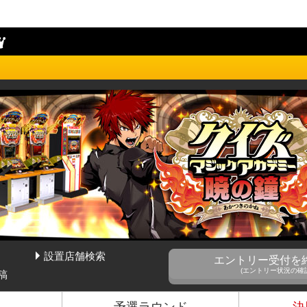
設置店舗検索
エントリー受付を
ー暁の鐘 決勝ラウンドリザルトページ(The 5th KAC)
(エントリー状況の確
稿