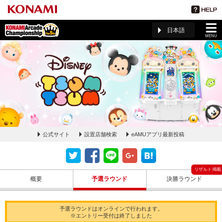
日本語
MENU
公式サイト
設置店舗検索
eAMUアプリ最新投稿
ディズニー ツムツム 予選ラウンドルール・課題曲ページ(The
5th KAC)
概要
予選ラウンド
決勝ラウンド
予選ラウンドはオンラインで行われます。
※エントリー受付は終了しました