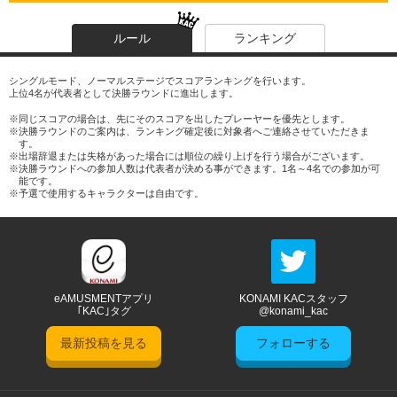
ルール
ランキング
シングルモード、ノーマルステージでスコアランキングを行います。
上位4名が代表者として決勝ラウンドに進出します。
同じスコアの場合は、先にそのスコアを出したプレーヤーを優先とします。
決勝ラウンドのご案内は、ランキング確定後に対象者へご連絡させていただきま
す。
出場辞退または失格があった場合には順位の繰り上げを行う場合がございます。
決勝ラウンドへの参加人数は代表者が決める事ができます。1名～4名での参加が可
能です。
予選で使用するキャラクターは自由です。
eAMUSMENTアプリ
KONAMI KACスタッフ
｢KAC｣タグ
@konami_kac
最新投稿を見る
フォローする