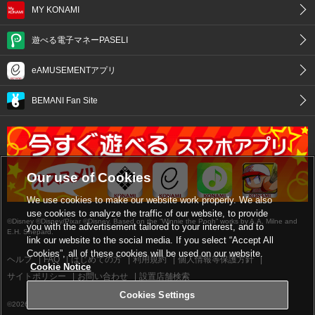
MY KONAMI
遊べる電子マネーPASELI
eAMUSEMENTアプリ
BEMANI Fan Site
Our use of Cookies
We use cookies to make our website work properly. We also
use cookies to analyze the traffic of our website, to provide
©Disney ©Disney/Pixar ©Disney. Based on the “Winnie the Pooh” works by A.A. Milne and
you with the advertisement tailored to your interest, and to
E.H. Shepard.
link our website to the social media. If you select “Accept All
Cookies”, all of these cookies will be used on our website.
ヘルプ
FAQ
はじめての方
利用規約
個人情報等保護方針
Cookie Notice
サイトポリシー
お問い合わせ
設置店舗検索
Cookies Settings
©2026 Konami Digital Entertainment