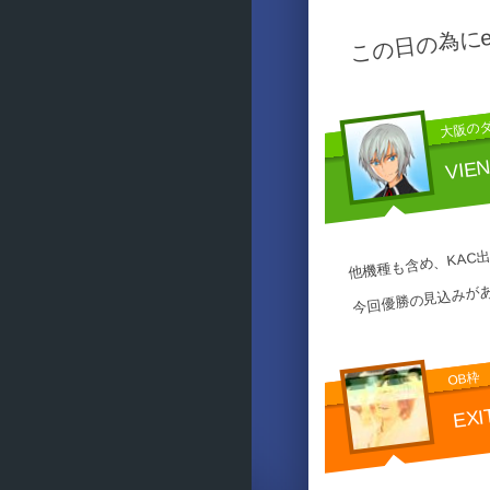
この日の為にe
大阪の
VIE
他機種も含め、KAC
今回優勝の見込みが
OB枠
EXI