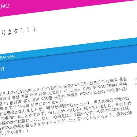
AMO
とります！！！
ABAI MAN
HT
할 기회가 있었지만 시기가 적절하지 못했거나 군인 신분으로서 해외 출장
움이 항상 마음 속에 남아 있었습니다. 그래서 이번 첫 KAC FINAL 무대
 더 굳건합니다. 이번 KAC를 관전한 분들이 IIDX의 결선이 가장 흥미진
場する機会がありましたが、時期が適切でなかったり、軍人の身分で海外出
록 최고의 무대를 보여드리려 합니다.
りで参加することができず、悔しさがいつも心に残っていました。そのため
決勝の舞台に臨むことになり、心構えはより固いです。今回のKACを観戦
nia IIDXの決勝が最もエキサイティングしたと言ってもらえるよう、最高の舞
思っています。)