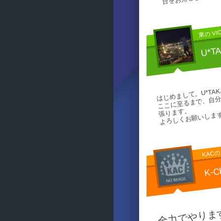
東の VIC
U*T
ここに至るまで、自分
はじめまして。U*TA
張ります。
よろしくお願いしま
KAC
K-C
全力でやりま