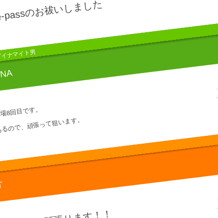
-passのお祓いしました
ダイナマイト男
NNA
出場8回目です。
あるので、頑張って狙います。
T