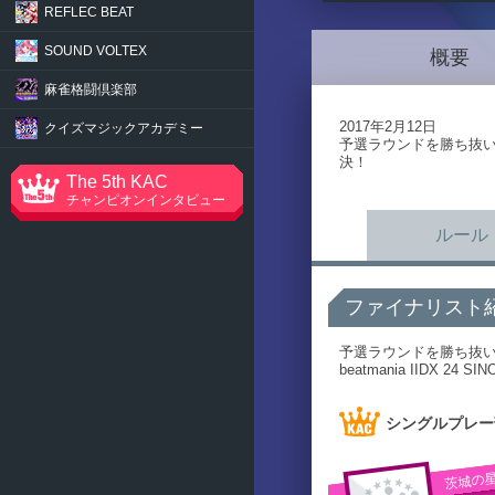
REFLEC BEAT
SOUND VOLTEX
概要
麻雀格闘倶楽部
2017年2月12日
クイズマジック
アカデミー
予選ラウンドを勝ち抜いた
決！
The 5th KAC
チャンピオンインタビュー
ルール
ファイナリスト
予選ラウンドを勝ち抜いた 
beatmania IIDX 
シングルプレー
茨城の