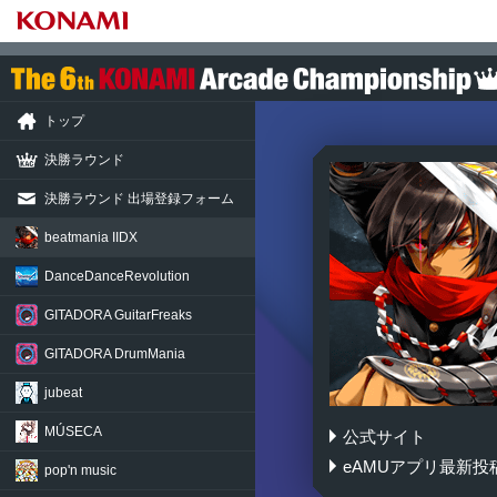
トップ
決勝ラウンド
決勝ラウンド 出場登録フォーム
beatmania IIDX
DanceDance
Revolution
GITADORA
GuitarFreaks
GITADORA
DrumMania
jubeat
MÚSECA
公式サイト
beatmania IIDX 24 
eAMUアプリ最新投
pop'n music