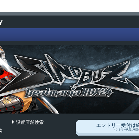
設置店舗検索
SINOBUZ
エントリー受付は
稿
エントリー状況の確認