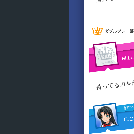
ダブルプレー部
MIL
持ってる力を
地下ア
C.C