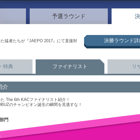
予選ラウンド
決勝ラウンド詳
猛者たちが『JAEPO 2017』にて直接対
・特典
ファイナリスト
リ
紹介
The 6th KACファイナリスト紹介！
24 SINOBUZのチャンピオン誕生の瞬間を見逃すな！
部門
星