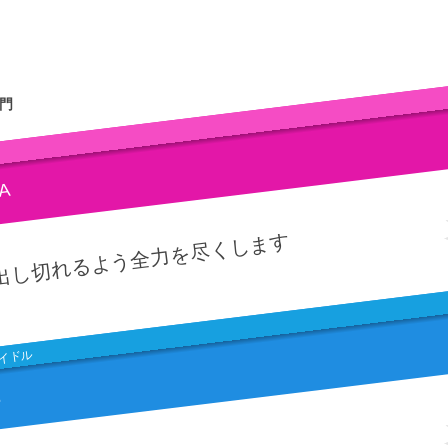
門
LA
出し切れるよう全力を尽くします
イドル
.