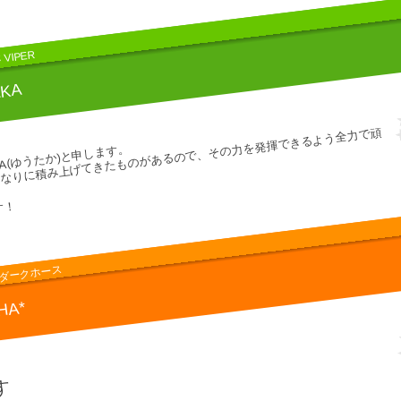
 VIPER
AKA
なりに積み上げてきたものがあるので、その力を発揮できるよう全力で頑
KA(ゆうたか)と申します。
す！
のダークホース
HA*
す