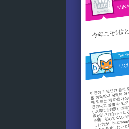
MIK
今年こそ1位
The Y
LIC
이전에도 몇년간 출전 
을 허락받지 못했던 아쉬
에 임하는 제 마음가짐은
( 以前にも何度か出
진했다고 말할 수 있도
張が許されなかった
今回、初めてKACの
した方が、beatma
台をお見せしたいと