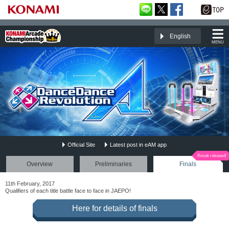
English
MENU
Official Site
Latest post in eAM app
DanceDanceRevolution A
Overview
Preliminaries
Finals
11th February, 2017
Qualifiers of each title battle face to face in JAEPO!
Here for details of finals