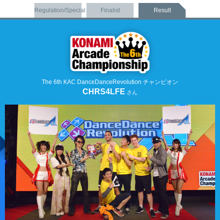
Regulation/Special
Finalist
Result
The 6th KAC DanceDanceRevolution チャンピオン
CHRS4LFE
さん