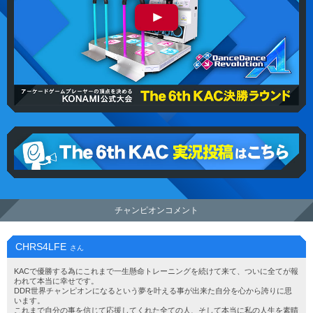
The 6th KAC DanceDanceRevolution 決勝ラウンド 1stス
テージ
eAMUSEMENTアプリ The 6th KAC
DanceDanceRevolution 実況投稿はこちら
チャンピオンコメント
CHRS4LFE
さん
KACで優勝する為にこれまで一生懸命トレーニングを続けて来て、ついに全てが報
われて本当に幸せです。
DDR世界チャンピオンになるという夢を叶える事が出来た自分を心から誇りに思
います。
これまで自分の事を信じて応援してくれた全ての人、そして本当に私の人生を素晴