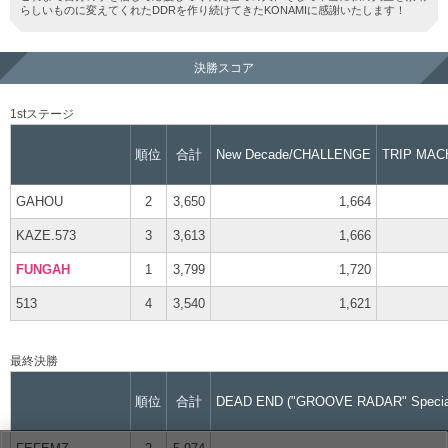
らしいものに変えてくれたDDRを作り続けてきたKONAMIに感謝いたします！
決勝スコア
1stステージ
順位
合計
New Decade/CHALLENGE
TRIP MAC
GAHOU
2
3,650
1,664
KAZE.573
3
3,613
1,666
FUNGAH
1
3,799
1,720
513
4
3,540
1,621
最終決勝
順位
合計
DEAD END
("GROOVE RADAR" Specia