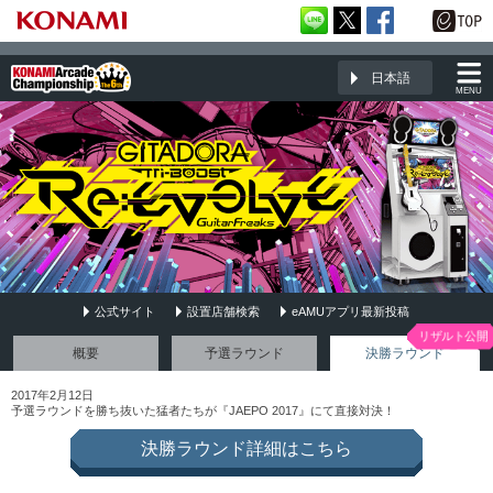
日本語
MENU
公式サイト
設置店舗検索
eAMUアプリ最新投稿
GITADORA Tri-Boost Re:EVOLVE GuitarFreaks
概要
予選ラウンド
決勝ラウンド
2017年2月12日
予選ラウンドを勝ち抜いた猛者たちが『JAEPO 2017』にて直接対決！
決勝ラウンド詳細はこちら