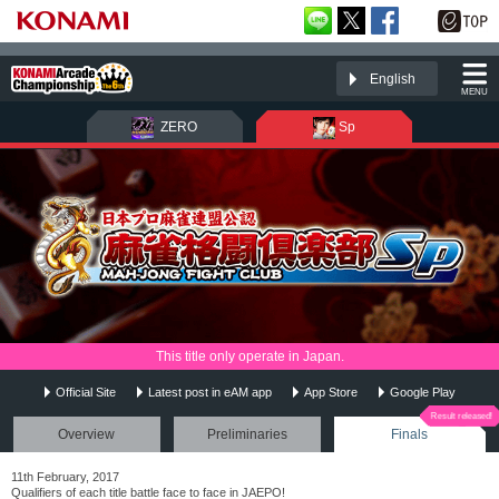
English
MENU
ZERO
Sp
This title only operate in Japan.
麻雀格闘倶楽部Sp
Official Site
Latest post in eAM app
App Store
Google Play
Overview
Preliminaries
Finals
11th February, 2017
Qualifiers of each title battle face to face in JAEPO!