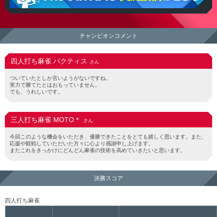
eAMUSEMENTアプリ The 6th KAC 麻雀格闘倶楽部 実
況投稿はこちら
チャンピオンコメント
四人打ち麻雀 バクティス
さん
ついていたとしか言いようがないですね。
実力で勝てたとはおもっていません。
でも、うれしいです。
三人打ち麻雀 MOTO＊
さん
今回このような機会をいただき、優勝できたことをとても嬉しく思います。また、
応援や観戦していただいた方々に心より感謝申し上げます。
またこれをきっかけにどんどん麻雀の技術を高めていきたいと思います。
決勝スコア
四人打ち麻雀