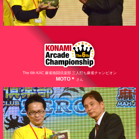
The 6th KAC 麻雀格闘倶楽部 三人打ち麻雀チャンピオン
MOTO＊
さん