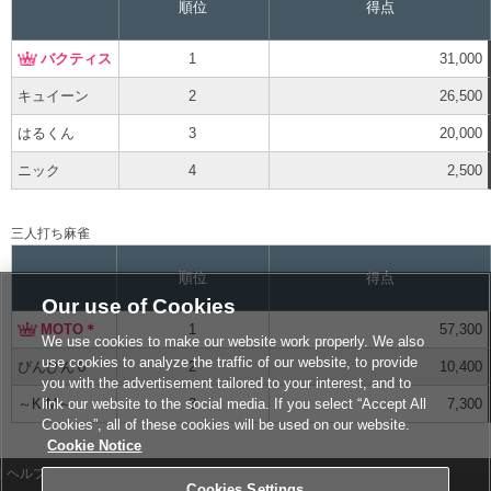
順位
得点
バクティス
1
31,000
キュイーン
2
26,500
はるくん
3
20,000
ニック
4
2,500
三人打ち麻雀
順位
得点
Our use of Cookies
MOTO＊
1
57,300
We use cookies to make our website work properly. We also
use cookies to analyze the traffic of our website, to provide
ぴんぴん６
2
10,400
you with the advertisement tailored to your interest, and to
～K.M～
3
7,300
link our website to the social media. If you select “Accept All
Cookies”, all of these cookies will be used on our website.
Cookie Notice
ヘルプ
Terms of Service
Cookies Settings