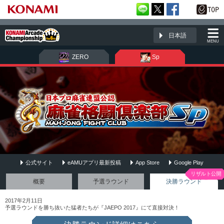
日本語
MENU
ZERO
Sp
公式サイト
eAMUアプリ最新投稿
App Store
Google Play
麻雀格闘倶楽部Sp
概要
予選ラウンド
決勝ラウンド
2017年2月11日
予選ラウンドを勝ち抜いた猛者たちが『JAEPO 2017』にて直接対決！