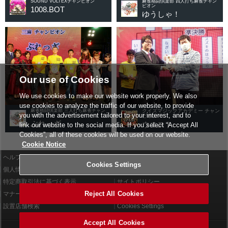
SOUND VOLTEXチャンピオン
麻雀格闘倶楽部 四人打ち麻雀チャン
ピオン
1008.BOT
ゆうしゃ！
Our use of Cookies
We use cookies to make our website work properly. We also
use cookies to analyze the traffic of our website, to provide
麻雀格闘倶楽部 三人打ち麻雀チャン
クイズマジックアカデミー チャン
you with the advertisement tailored to your interest, and to
ピオン
ピオン
ぶれっざ
ウエスト
link our website to the social media. If you select “Accept All
Cookies”, all of these cookies will be used on our website.
Cookie Notice
ヘルプ
利用規約
Cookies Settings
個人情報等保護方針
外部送信について
特定商取引法に基づく表示
サイトポリシー
Reject All Cookies
マナー＆ルール
お問い合わせ
設置店舗検索
Cookies Settings
Accept All Cookies