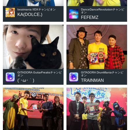
beatmania IIDXチャンピオン
DanceDanceRevolutionチャンピ
オン
KA(DOLCE.)
FEFEMZ
GITADORA GuitarFreaksチャンピ
GITADORA DrumManiaチャンピ
オン
オン
(´･ω･｀)
TRAINMAN