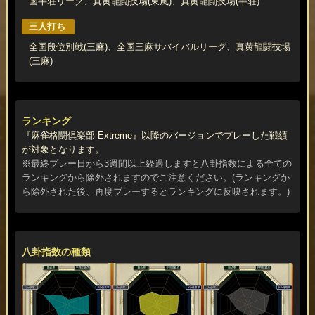
国半荘リーグ、真黄龍闘技場(東風)、真黄龍闘技場(半荘)
三人打ち
全国段位別戦(三麻)、全国三麻サバイバルリーグ、真黄龍闘技場
(三麻)
ランキング
『麻雀格闘倶楽部 Extreme』以降のバージョンでプレーした戦績
が対象となります。
※最終プレー日から3週間以上経過しますと八卦指数による全ての
ランキングから除外されますのでご注意ください。(ランキングか
ら除外された後、再度プレーするとランキングに反映されます。)
八卦指数の種類