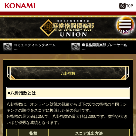
コミュニティニックネーム
麻雀格闘倶楽部プレーヤー名
---
---
八卦指数
■八卦指数とは
八卦指数は、オンライン対戦の戦績から以下の8つの指標の全国ラン
キングの順位をスコアに換算した値の合計です。
各指標の最大値は250で、八卦指数の最大値は2000です。数字が大き
いほど優秀な成績となります。
指標
スコア算出方法