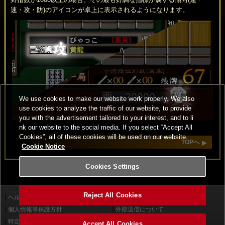
速・攻・防)のアイコンが卓上に表示されるようになります。
We use cookies to make our website work properly. We also
use cookies to analyze the traffic of our website, to provide
you with the advertisement tailored to your interest, and to li
nk our website to the social media. If you select “Accept All
Cookies”, all of these cookies will be used on our website.
TOPへ
Cookie Notice
Cookies Settings
Reject All Cookies
ヘルプ
利用規約
個人情報等保護方針
外部送信について
特定商取引法に基づく表示
サイトポリシー
Accept All Cookies