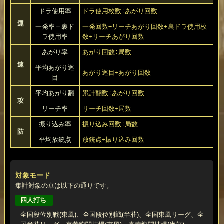
ドラ使用率
ドラ使用枚数÷あがり回数
運
一発率＋裏ド
一発回数÷リーチあがり回数+裏ドラ使用枚
ラ使用率
数÷リーチあがり回数
あがり率
あがり回数÷局数
速
平均あがり巡
あがり巡目÷あがり回数
目
平均あがり翻
累計翻数÷あがり回数
攻
リーチ率
リーチ回数÷局数
振り込み率
振り込み回数÷局数
防
平均放銃点
放銃点÷振り込み回数
対象モード
集計対象の卓は以下の通りです。
四人打ち
全国段位別戦(東風)、全国段位別戦(半荘)、全国東風リーグ、全