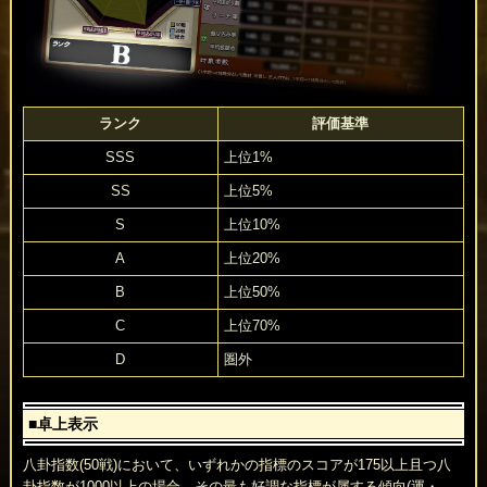
ランク
評価基準
SSS
上位1%
SS
上位5%
S
上位10%
A
上位20%
B
上位50%
C
上位70%
D
圏外
■卓上表示
八卦指数(50戦)において、いずれかの指標のスコアが175以上且つ八
卦指数が1000以上の場合、その最も好調な指標が属する傾向(運・