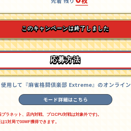
枚
先着 残り
このキャンペーンは終了しました
応募方法
passを使用して『麻雀格闘倶楽部 Extreme』のオン
モード詳細はこちら
雀プラネット、店内対戦、プロCPU対戦は対象外です)。
荘は1対局で30MF獲得できます。