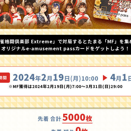
麻雀格闘倶楽部 Extreme」で対局するとたまる「MF」を集
オリジナルe-amusement passカードをゲットしよう！
2024
2
19
4
1
年
月
日(月)10:00
月
期間
※MF獲得は2024年2月19日(月)7:00～3月31日(日)29:00
5000
枚
先着 合計
0