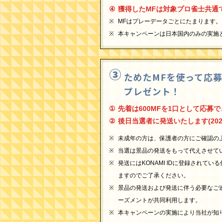
獲得したMFは対象プロ雀士共通
MFはプレーデータごとにたまります。
本キャンペーンは日本国内のみの実施
ためたMFを使って応
プレゼント！
先着は600MFを1口として応募
後日当選者に発送いたします(20
未成年の方は、保護者の方にご確認の
当選は景品の発送をもって代えさせて
発送にはKONAMI IDに登録され
ますのでご了承ください。
景品の発送および発送に伴う必要なご連
ーズメントが共同利用します。
本キャンペーンの実施により当社が知