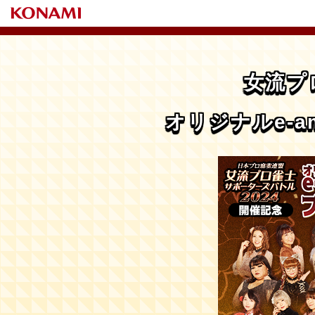
女流プ
オリジナルe-a