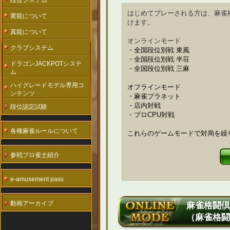
段位システム
はじめてプレーされる方は、麻雀
黄龍について
けます。
真龍について
オンラインモード
クラブシステム
・全国段位別戦 東風
・全国段位別戦 半荘
ドラゴンJACKPOTシステ
・全国段位別戦 三麻
ム
ハイグレードモデル専用コ
オフラインモード
ンテンツ
・麻雀プラネット
・店内対戦
段位認定試験
・プロCPU対戦
各種麻雀ルールについて
これらのゲームモードで対局を繰
参戦プロ雀士紹介
e-amusement pass
動画アーカイブ
麻雀格闘倶
（麻雀格闘