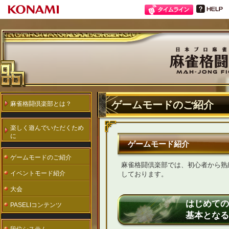
ゲームモードのご紹介
麻雀格闘倶楽部とは？
楽しく遊んでいただくため
に
ゲームモード紹介
ゲームモードのご紹介
麻雀格闘倶楽部では、初心者から熟
イベントモード紹介
しております。
大会
はじめての
PASELIコンテンツ
基本となる