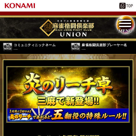
コミュニティニックネーム
麻雀格闘倶楽部プレーヤー名
---
---