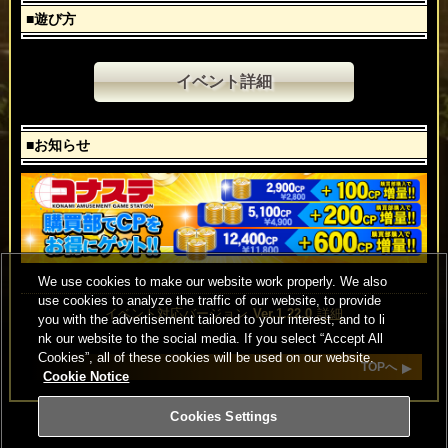
■遊び方
イベント詳細
■お知らせ
We use cookies to make our website work properly. We also
use cookies to analyze the traffic of our website, to provide
イベント対応バージョン
Ver.1.22.0
詳細
you with the advertisement tailored to your interest, and to li
nk our website to the social media. If you select “Accept All
Cookies”, all of these cookies will be used on our website.
TOPへ
Cookie Notice
Cookies Settings