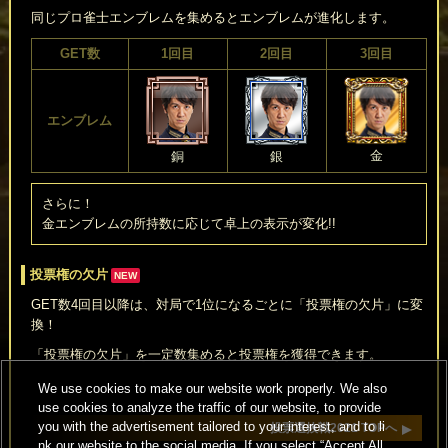
同じプロ雀士エンブレムを集めるとエンブレムが進化します。
GET数
1回目
2回目
3回目
エンブレム
金
銅
銀
さらに！
金エンブレムの所持数に応じて卓上の表示が変化!!
投票権の欠片
NEW
GET数4回目以降は、対局で1位になるごとに「投票権の欠片」に変
換！
「投票権の欠片」を一定数集めると投票権を獲得できます。
We use cookies to make our website work properly. We also
use cookies to analyze the traffic of our website, to provide
you with the advertisement tailored to your interest, and to li
投票選抜戦2021 TOPへ
nk our website to the social media. If you select “Accept All