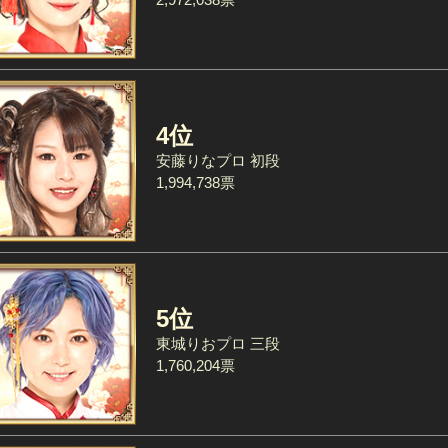
4位
安藤りなプロ 初段
1,994,738票
5位
東城りおプロ 三段
1,760,204票