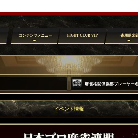
コンテンツ
メニュー
FIGHT CLUB
VIP
雀朋倶楽
麻雀格闘倶楽部プレーヤー
イベント情報