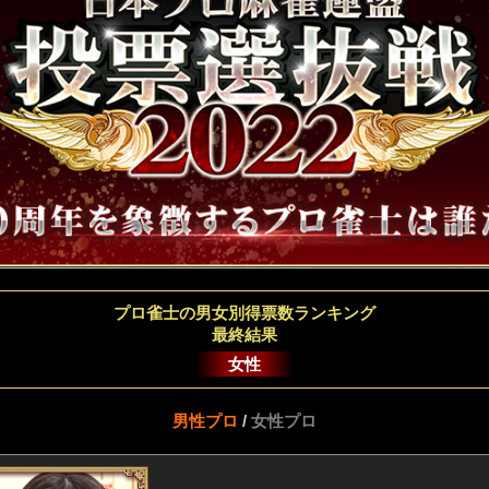
プロ雀士の男女別得票数ランキング
最終結果
女性
男性プロ
/
女性プロ