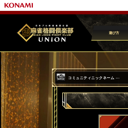
遊び方
コミュニティニックネーム
---