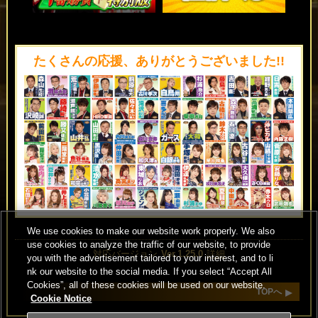
たくさんの応援、ありがとうございました!!
We use cookies to make our website work properly. We also
use cookies to analyze the traffic of our website, to provide
対応バージョン
Ver.1.25.0
詳細
you with the advertisement tailored to your interest, and to li
nk our website to the social media. If you select “Accept All
Cookies”, all of these cookies will be used on our website.
TOPへ
Cookie Notice