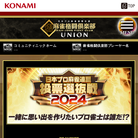
コミュニティニックネーム
麻雀格闘倶楽部プレーヤー名
---
---