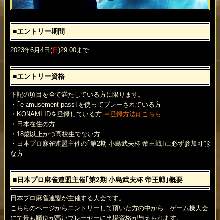
■エントリー期間
2023年6月4日(
日
)29:00まで
■エントリー資格
下記の項目を全て満たしている方に限ります。
・｢e-amusement pass｣を使ってプレーされている方
・KONAMI IDを登録している方
⇒登録方法はこちら
・日本在住の方
・18歳以上かつ高校生でない方
・日本プロ麻雀連盟主催の｢第2期 小島武夫杯 帝王戦｣に必ず参加可能
な方
■日本プロ麻雀連盟主催｢第2期 小島武夫杯 帝王戦｣概要
日本プロ麻雀連盟が主催する大会です。
こちらのページからエントリーして頂いた方の中から、ゲーム機大会
にて最も順位が高いプレーヤーに出場資格が与えられます。