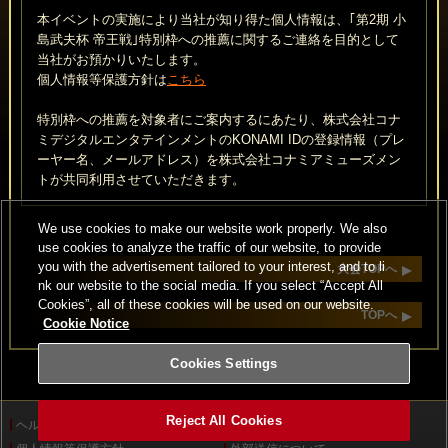
本イベントの実施により当社が知り得た個人情報は、｢第2期 小
島武夫杯 帝王戦｣特別枠への推薦に関するご連絡を目的として
当社がお預かりいたします。
個人情報等保護方針は
こちら
特別枠への推薦を対象者にご案内するにあたり、株式会社コナ
ミデジタルエンタテインメントのKONAMI IDの登録情報（プレ
ーヤー名、メールアドレス）を株式会社コナミアミューズメン
トが共同利用させていただきます。
We use cookies to make our website work properly. We also
use cookies to analyze the traffic of our website, to provide
you with the advertisement tailored to your interest, and to li
大会TOPへ
nk our website to the social media. If you select “Accept All
Cookies”, all of these cookies will be used on our website.
TOPへ
Cookie Notice
Cookies Settings
Reject All Cookies
ヘルプ
利用規約