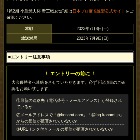
｢第2期 小島武夫杯 帝王戦｣の詳細は
日本プロ麻雀連盟公式サイト
をご
確認ください。
本戦
2023年7月8日(土)
放送対局
2023年7月9日(日)
■エントリー注意事項
！ エントリーの前に ！
大会優勝者へ連絡をさせていただきます。必ず下記項目のご確
認をお願い致します。
①最新の連絡先（電話番号・メールアドレス）が登録され
ているか
②メールアドレスで「@konami.com」「@faq.konami.jp」
からの受信が拒否されていないか
③URLリンク付きメールの受信が拒否されていないか