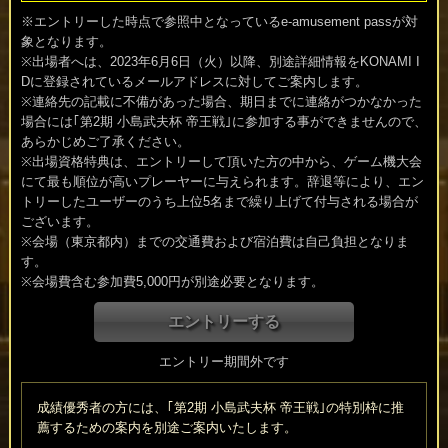
※エントリーした時点で参照中となっているe-amusement passが対
象となります。
※出場者へは、2023年6月6日（火）以降、別途詳細情報をKONAMI I
Dに登録されているメールアドレスに対してご案内します。
※連絡先の記載に不備があった場合、期日までに連絡がつかなかった
場合には｢第2期 小島武夫杯 帝王戦｣に参加する事ができませんので、
あらかじめご了承ください。
※出場資格特典は、エントリーして頂いた方の中から、ゲーム機大会
にて最も順位が高いプレーヤーに与えられます。辞退等により、エン
トリーしたユーザーのうち上位5名まで繰り上げて付与される場合が
ございます。
※会場（東京都内）までの交通費および宿泊費は自己負担となりま
す。
※会場費含む参加費5,000円が別途必要となります。
エントリー期間外です
成績優秀者の方には、｢第2期 小島武夫杯 帝王戦｣の特別枠に推
薦するための案内を別途ご案内いたします。