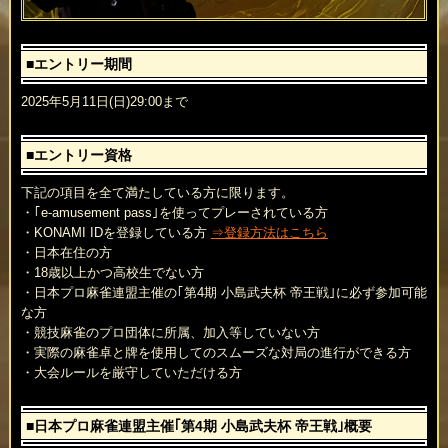
■エントリー期間
2025年5月11日(日)29:00まで
■エントリー資格
下記の項目を全て満たしている方に限ります。
・｢e-amusement pass｣を使ってプレーされている方
・KONAMI IDを登録している方
⇒登録方法はこちら
・日本在住の方
・18歳以上かつ高校生でない方
・日本プロ麻雀連盟主催の｢第4期 小島武夫杯 帝王戦｣に必ず参加可能
な方
・競技麻雀のプロ団体に所属、加入等していない方
・実際の麻雀卓と牌を使用してのスムーズな対局の進行ができる方
・大会ルールを厳守していただける方
■日本プロ麻雀連盟主催｢第4期 小島武夫杯 帝王戦｣概要