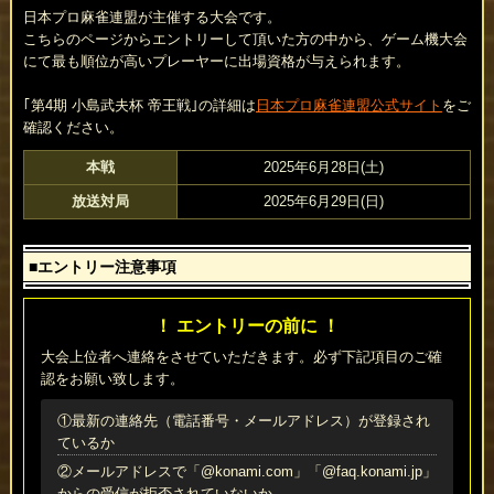
日本プロ麻雀連盟が主催する大会です。
こちらのページからエントリーして頂いた方の中から、ゲーム機大会
にて最も順位が高いプレーヤーに出場資格が与えられます。
｢第4期 小島武夫杯 帝王戦｣の詳細は
日本プロ麻雀連盟公式サイト
をご
確認ください。
本戦
2025年6月28日(土)
放送対局
2025年6月29日(日)
■エントリー注意事項
！ エントリーの前に ！
大会上位者へ連絡をさせていただきます。必ず下記項目のご確
認をお願い致します。
①最新の連絡先（電話番号・メールアドレス）が登録され
ているか
②メールアドレスで「@konami.com」「@faq.konami.jp」
からの受信が拒否されていないか