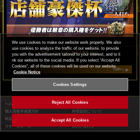
We use cookies to make our website work properly. We also
use cookies to analyze the traffic of our website, to provide
対応バージョン
Ver.2.9.0
詳細
you with the advertisement tailored to your interest, and to li
nk our website to the social media. If you select “Accept All
Cookies”, all of these cookies will be used on our website.
TOPへ
Cookie Notice
Cookies Settings
Reject All Cookies
ヘルプ
利用規約
個人情報等保護方針
外部送信について
特定商取引法に基づく表示
サイトポリシー
Accept All Cookies
マナー＆ルール
お問い合わせ
設置店舗検索
Cookies Settings