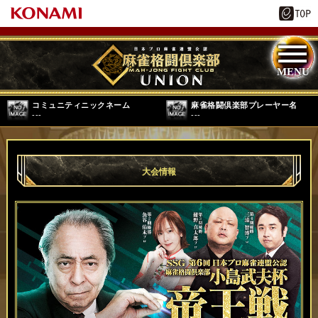
コミュニティニックネーム
麻雀格闘倶楽部プレーヤー名
---
---
大会情報