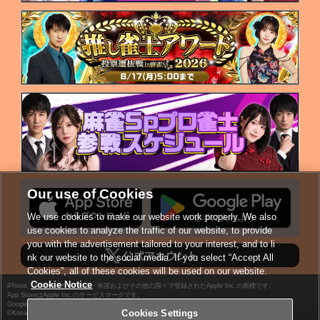
Our use of Cookies
We use cookies to make our website work properly. We also
use cookies to analyze the traffic of our website, to provide
you with the advertisement tailored to your interest, and to li
公式アカウント
nk our website to the social media. If you select “Accept All
Cookies”, all of these cookies will be used on our website.
Cookie Notice
iPhone、iPod touch、iPadは、米国およびその他の国々で登録されたApple Inc.の商標です。
App StoreはApple Inc.のサービスマークです。
Google Play、Androidは、Google Inc. の商標または登録商標です。
Cookies Settings
©Konami Digital Entertainment ©Konami Arcade Games