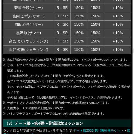
菅原 千瑛(サマー)
R・SR
150%
150%
＋10%
宮内 こずえ(サマー)
R・SR
150%
150%
＋10%
岡田 紗佳(サマー)
R・SR
150%
150%
＋10%
黒沢 咲(サマー)
R・SR
150%
150%
＋10%
高宮 まり(ウェディング)
R・SR
150%
150%
＋10%
魚谷 侑未(ウェディング)
R・SR
150%
150%
＋10%
表に記載の無いプチプロは攻撃力・支援力倍率100%、イベントボーナスなしとなります。
サポートプチプロを設定すると、対局後の獲得スコアにかかる「支援力ボーナス」の倍率が
増加します。
この倍率は設定したプチプロの「支援力」の合計をもとに決定されます。
各プチプロの支援力はイベントによって倍率がアップする場合があります。
また、それとは別に、各プチプロには「イベントボーナス」というボーナス値が付く場合が
あります。
その合計値によって、対局後の獲得スコアに「イベントボーナス」の倍率が付きます。
サポートプチプロ未設定の場合、支援力ボーナスの倍率は×1.00になります。
支援力ボーナスの倍率の上限は×7.00です。
バトルプチプロ・サポートプチプロはそれぞれの画面から設定できます。
（3）デート服～第4弾～登場記念ミッション
ランク戦などで最下位を回避したりすることで
デート服2026(第4弾)招来チケット
・
限