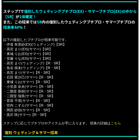
ステップ7で
復刻したウェディングプチプロ(EX)・サマープチプロ(EX)の中から
【SR】
が
1体確定！
また、この招来では
SR
内の復刻したウェディングプチプロ・サマープチプロの
招来率60%
！
以下の復刻したプチプロが招来可能です。
・伊達 朱里紗(EX)(ウェディング)【SR】
・高宮 まり(EX)(サマー)【SR】
・東城 りお(EX)(サマー)【SR】
・安藤 りな(EX)(サマー)【SR】
・高宮 まり(ウェディング)【R・SR】
・魚谷 侑未(ウェディング)【R・SR】
・高宮 まり(サマー)【R・SR】
・石田 亜沙己(サマー)【R・SR】
・東城 りお(サマー)【R・SR】
・小笠原 奈央(サマー)【R・SR】
・二階堂 亜樹(サマー)【R・SR】
・二階堂 瑠美(サマー)【R・SR】
・菅原 千瑛(サマー)【R・SR】
・宮内 こずえ(サマー)【R・SR】
・岡田 紗佳(サマー)【R・SR】
・黒沢 咲(サマー)【R・SR】
ステップに応じてプチプロやアイテムが手に入ります。 招来の詳細は
こちら
復刻 ウェディング＆サマー招来