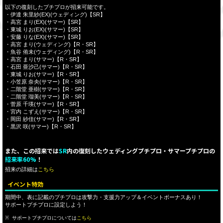
以下の復刻したプチプロが招来可能です。
・伊達 朱里紗(EX)(ウェディング)【SR】
・高宮 まり(EX)(サマー)【SR】
・東城 りお(EX)(サマー)【SR】
・安藤 りな(EX)(サマー)【SR】
・高宮 まり(ウェディング)【R・SR】
・魚谷 侑未(ウェディング)【R・SR】
・高宮 まり(サマー)【R・SR】
・石田 亜沙己(サマー)【R・SR】
・東城 りお(サマー)【R・SR】
・小笠原 奈央(サマー)【R・SR】
・二階堂 亜樹(サマー)【R・SR】
・二階堂 瑠美(サマー)【R・SR】
・菅原 千瑛(サマー)【R・SR】
・宮内 こずえ(サマー)【R・SR】
・岡田 紗佳(サマー)【R・SR】
・黒沢 咲(サマー)【R・SR】
また、この招来では
SR
内の復刻したウェディングプチプロ・サマープチプロの
招来率60%
！
招来の詳細は
こちら
イベント特効
期間中、表に記載のプチプロは攻撃力・支援力アップ＆イベントボーナスあり！
サポートプチプロに設定しよう！
サポートプチプロについては
こちら