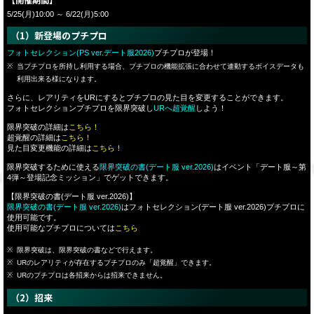
5/25(月)10:00 ～ 6/22(月)5:00
（1）新登場のプチプロ
フォトセレクション(PS ver.デート服2026)
プチプロが登場！
当プチプロを所持し利用する場合、プチプロの機能拡張に合わせて連動するボイスデータも
利用出来る様になります。
さらに、レアリティをURにするとプチプロの見た目を変更することができます。
フォトセレクションプチプロを限界突破し
URへ超覚醒
しよう！
限界突破の詳細は
こちら！
超覚醒の詳細は
こちら！
見た目変更機能の詳細は
こちら！
限界突破するために使える
限界突破の書(デート服 ver.2026)
はイベント「デート服～第
4弾～登場記念ミッション」でゲットできます。
【限界突破の書(デート服 ver.2026)】
限界突破の書(デート服 ver.2026)
はフォトセレクション(デート服 ver.2026)プチプロに
使用可能です。
使用可能なプチプロについては
こちら
限界突破は、限界突破の書などで行えます。
URのレアリティが存在するプチプロのみ「超覚醒」できます。
URのプチプロは各招来からは招来できません。
（2）招来