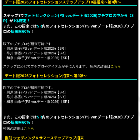
デート服2026フォトセレクションステップアップ10連招来～第4弾～
ステップ7で
フォトセレクション(PS ver.デート服2026)プチプロの中から【S
R】
が
1体確定！
また、この招来では
SR
内のフォトセレクション(PS ver.デート服2026)プチプ
ロの
招来率60%
！
以下のプチプロが招来可能です。
・川原 舞子(PS ver.デート服2026)【SR】
・早川 林香(PS ver.デート服2026)【SR】
・和泉 由希子(PS ver.デート服2026)【SR】
ステップに応じてプチプロやアイテムが手に入ります。 招来の詳細は
こちら
デート服2026フォトセレクション招来～第4弾～
以下のプチプロが招来可能です。
・川原 舞子(PS ver.デート服2026)【SR】
・早川 林香(PS ver.デート服2026)【SR】
・和泉 由希子(PS ver.デート服2026)【SR】
また、この招来では
SR
内のフォトセレクション(PS ver.デート服2026)プチプ
ロの
招来率60%
！
招来の詳細は
こちら
復刻 ウェディング＆サマーステップアップ招来