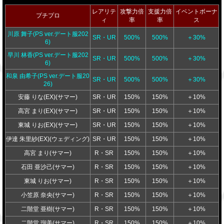
レアリテ
攻撃力倍
支援力倍
イベントボーナ
プチプロ
ィ
率
率
ス
川原 舞子(PS ver.デート服202
SR・UR
500%
500%
＋30%
6)
早川 林香(PS ver.デート服202
SR・UR
500%
500%
＋30%
6)
和泉 由希子(PS ver.デート服20
SR・UR
500%
500%
＋30%
26)
安藤 りな(EX)(サマー)
SR・UR
150%
150%
＋10%
高宮 まり(EX)(サマー)
SR・UR
150%
150%
＋10%
東城 りお(EX)(サマー)
SR・UR
150%
150%
＋10%
伊達 朱里紗(EX)(ウェディング)
SR・UR
150%
150%
＋10%
高宮 まり(サマー)
R・SR
150%
150%
＋10%
石田 亜沙己(サマー)
R・SR
150%
150%
＋10%
東城 りお(サマー)
R・SR
150%
150%
＋10%
小笠原 奈央(サマー)
R・SR
150%
150%
＋10%
二階堂 亜樹(サマー)
R・SR
150%
150%
＋10%
二階堂 瑠美(サマー)
R・SR
150%
150%
＋10%