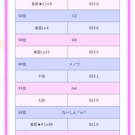
雀星★1 Lv.8
823.9
58位
CZ
雀星Lv.4
823.8
59位
GX
雀星Lv.23
823.4
60位
メノウ
十段
823.1
61位
zuc
七段
822.6
62位
なべしん＾ω＾
雀星★4 Lv.88
821.0