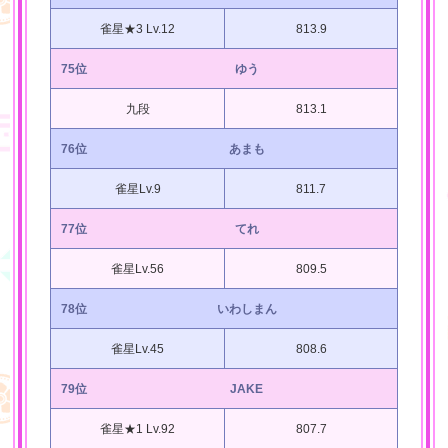
雀星★3 Lv.12
813.9
75位
ゆう
九段
813.1
76位
あまも
雀星Lv.9
811.7
77位
てれ
雀星Lv.56
809.5
78位
いわしまん
雀星Lv.45
808.6
79位
JAKE
雀星★1 Lv.92
807.7