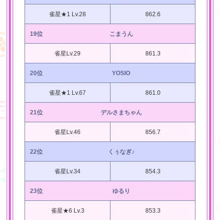
雀星★1 Lv.28
862.6
19位
こまうん
雀星Lv.29
861.3
20位
YOSIO
雀星★1 Lv.67
861.0
21位
デルさまちゃん
雀星Lv.46
856.7
22位
くぅなぎ♪
雀星Lv.34
854.3
23位
ゆるり
雀星★6 Lv.3
853.3