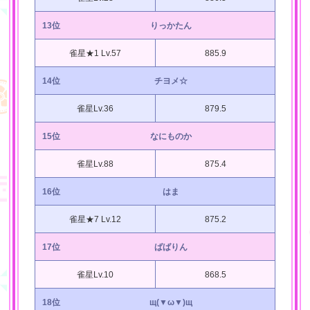
13位
りっかたん
雀星★1 Lv.57
885.9
14位
チヨメ☆
雀星Lv.36
879.5
15位
なにものか
雀星Lv.88
875.4
16位
はま
雀星★7 Lv.12
875.2
17位
ばばりん
雀星Lv.10
868.5
18位
щ(▼ω▼)щ