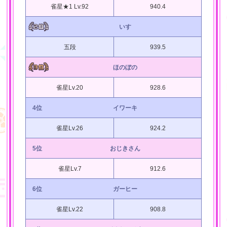
雀星★1 Lv.92
940.4
いす
五段
939.5
ほのぼの
雀星Lv.20
928.6
4位
イワーキ
雀星Lv.26
924.2
5位
おじきさん
雀星Lv.7
912.6
6位
ガーヒー
雀星Lv.22
908.8