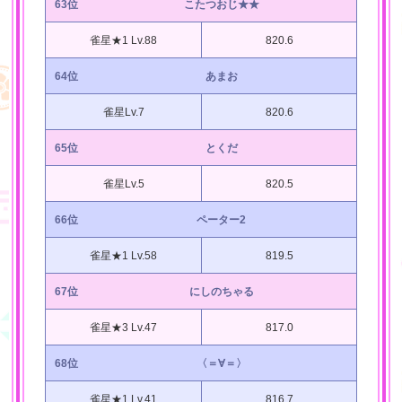
63位
こたつおじ★★
雀星★1 Lv.88
820.6
64位
あまお
雀星Lv.7
820.6
65位
とくだ
雀星Lv.5
820.5
66位
ペーター2
雀星★1 Lv.58
819.5
67位
にしのちゃる
雀星★3 Lv.47
817.0
68位
〈＝∀＝〉
雀星★1 Lv.41
816.7