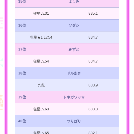
35位
よしみ
雀星Lv.31
835.1
36位
ソダシ
雀星★1 Lv.54
834.7
37位
みずと
雀星Lv.54
834.7
38位
ドルあき
九段
833.9
39位
トネガワッ☆
雀星Lv.63
833.3
40位
つりばり
雀星Lv.65
832.1