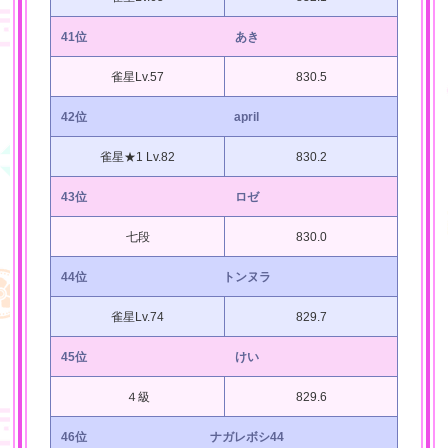
41位
あき
雀星Lv.57
830.5
42位
april
雀星★1 Lv.82
830.2
43位
ロゼ
七段
830.0
44位
トンヌラ
雀星Lv.74
829.7
45位
けい
４級
829.6
46位
ナガレボシ44