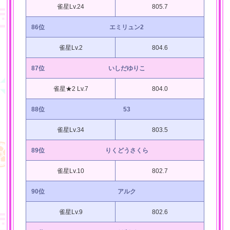
雀星Lv.24
805.7
86位
エミリュン2
雀星Lv.2
804.6
87位
いしだゆりこ
雀星★2 Lv.7
804.0
88位
53
雀星Lv.34
803.5
89位
りくどうさくら
雀星Lv.10
802.7
90位
アルク
雀星Lv.9
802.6