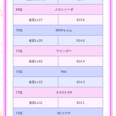
69位
メロンソーダ
雀星Lv.27
815.6
70位
MONちゃん
雀星Lv.20
814.6
71位
ウインガー
雀星Lv.63
814.4
72位
Hits
雀星Lv.15
814.3
73位
タチ2ナオ9
雀星Lv.11
814.1
74位
SKコマチ