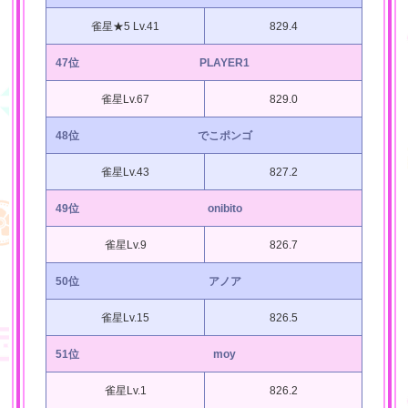
雀星★5 Lv.41
829.4
47位
PLAYER1
雀星Lv.67
829.0
48位
でこポンゴ
雀星Lv.43
827.2
49位
onibito
雀星Lv.9
826.7
50位
アノア
雀星Lv.15
826.5
51位
moy
雀星Lv.1
826.2