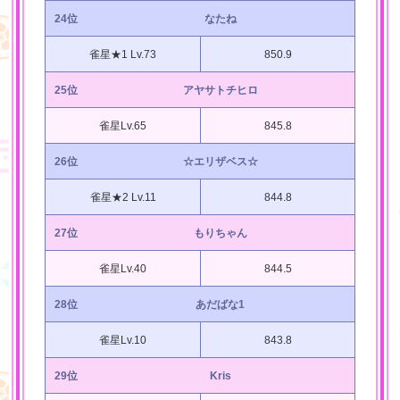
24位
なたね
雀星★1 Lv.73
850.9
25位
アヤサトチヒロ
雀星Lv.65
845.8
26位
☆エリザベス☆
雀星★2 Lv.11
844.8
27位
もりちゃん
雀星Lv.40
844.5
28位
あだばな1
雀星Lv.10
843.8
29位
Kris