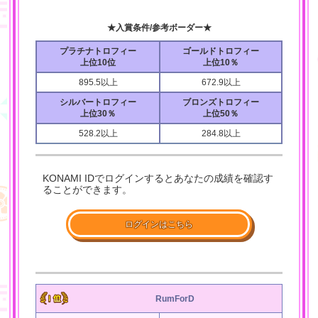
★入賞条件/参考ボーダー★
プラチナトロフィー
ゴールドトロフィー
上位10位
上位10％
895.5以上
672.9以上
シルバートロフィー
ブロンズトロフィー
上位30％
上位50％
528.2以上
284.8以上
KONAMI IDでログインするとあなたの成績を確認す
ることができます。
ログインはこちら
RumForD