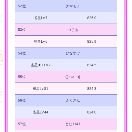
52位
ナマモノ
雀星Lv.7
826.0
53位
つじあ
雀星Lv.6
825.9
54位
ひなすけ
雀星★1 Lv.2
824.5
55位
((・ω・))
雀星Lv.51
824.3
56位
ふくさん
雀星Lv.44
824.0
57位
とむ1147