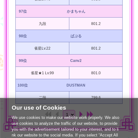
97位
かまちゃん
九段
801.2
98位
ぱぷる
雀星Lv.22
801.2
99位
Canv2
雀星★1 Lv.99
801.0
100位
DUSTMAN
二段
799.6
Our use of Cookies
We use cookies to make our website work properly. We also
use cookies to analyze the traffic of our website, to provide
you with the advertisement tailored to your interest, and to li
nk our website to the social media. If you select “Accept All