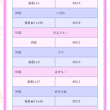
雀星Lv.1
843.0
30位
ハガル
雀星★1 Lv.93
842.8
31位
ひよリん！
四段
842.2
32位
フジ
雀星Lv.3
842.0
33位
みすち－
雀星Lv.17
841.1
34位
めろりぬ
雀星★2 Lv.24
837.5