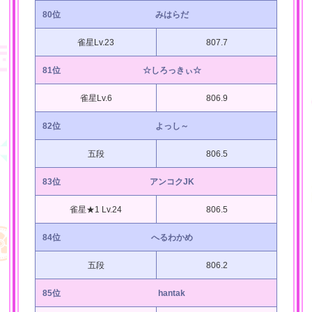
80位
みはらだ
雀星Lv.23
807.7
81位
☆しろっきぃ☆
雀星Lv.6
806.9
82位
よっし～
五段
806.5
83位
アンコクJK
雀星★1 Lv.24
806.5
84位
へるわかめ
五段
806.2
85位
hantak