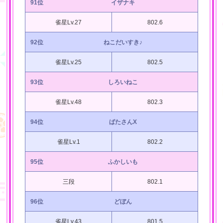
91位
イザナキ
雀星Lv.27
802.6
92位
ねこだいすき♪
雀星Lv.25
802.5
93位
しろいねこ
雀星Lv.48
802.3
94位
ばたさんX
雀星Lv.1
802.2
95位
ふかしいも
三段
802.1
96位
どぼん
雀星Lv.43
801.5