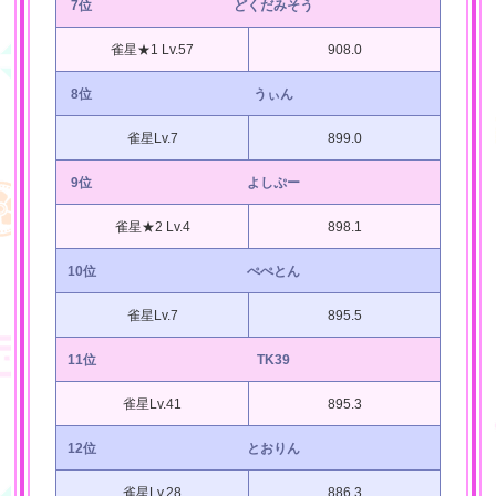
7位
どくだみそう
雀星★1 Lv.57
908.0
8位
うぃん
雀星Lv.7
899.0
9位
よしぷー
雀星★2 Lv.4
898.1
10位
ぺぺとん
雀星Lv.7
895.5
11位
TK39
雀星Lv.41
895.3
12位
とおりん
雀星Lv.28
886.3