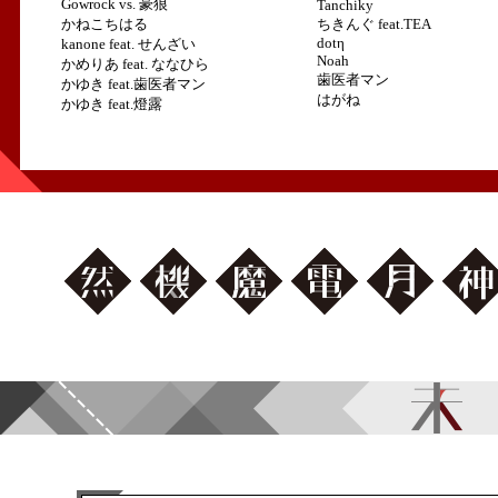
Gowrock vs. 豪狼
Tanchiky
かねこちはる
ちきんぐ feat.TEA
dotη
kanone feat. せんざい
Noah
かめりあ feat. ななひら
歯医者マン
かゆき feat.歯医者マン
はがね
かゆき feat.燈露
然
機
魔
電
月
神