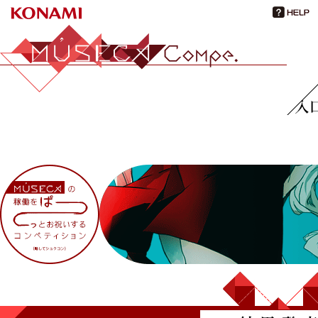
MÚSECA Compe.
入口