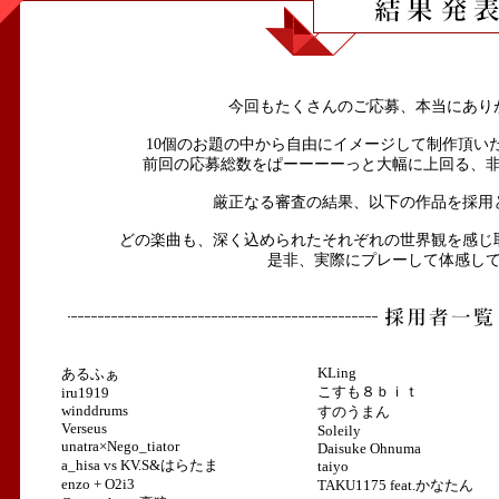
結果発表
今回もたくさんのご応募、本当にあり
10個のお題の中から自由にイメージして制作頂いた今回
前回の応募総数をぱーーーーっと大幅に上回る、
厳正なる審査の結果、以下の作品を採用
どの楽曲も、深く込められたそれぞれの世界観を感じ
是非、実際にプレーして体感し
KLing
あるふぁ
こすも８ｂｉｔ
iru1919
winddrums
すのうまん
Verseus
Soleily
unatra×Nego_tiator
Daisuke Ohnuma
a_hisa vs KV.S&はらたま
taiyo
enzo + O2i3
TAKU1175 feat.かなたん