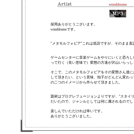
winddrums
視聴は
採用ありがとうございます。
こちら
winddrumsです。
"メタモルフォビア"これは造語ですが、そのまま直
ゲームセンターに音楽ゲームをやりにいくと恐ろし
って行く（良い意味で）変態の方達が沢山いらっし
そこで、このメタモルフォビアをその変態さん達に
して頂きたい、という意味、拍子がどんどん変わって
の二つのイメージから作らせて頂きました。
題材はプログレフュージョンよりですが、"スタイリ
だいたので、ジャンルとしては何に属されるのでしょう
楽しんでいただければ幸いです。
ありがとうございました。