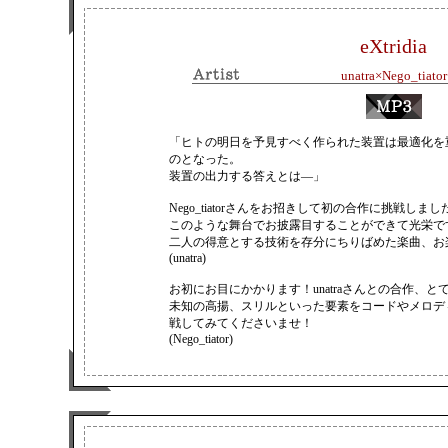
eXtridia
unatra×Nego_tiator
視聴は
「ヒトの明日を予見すべく作られた装置は最適化を
こちら
のとなった。
装置の出力する答えとは―」
Nego_tiatorさんをお招きして初の合作に挑戦しまし
このような舞台でお披露目することができて光栄で
二人の得意とする技術を存分にちりばめた楽曲、お
(unatra)
お初にお目にかかります！unatraさんとの合作、
未知の高揚、スリルといった要素をコードやメロデ
戦してみてくださいませ！
(Nego_tiator)