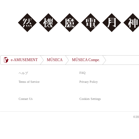
然
機
魔
電
月
神
e-AMUSEMENT
MÚSECA
MÚSECA Compe.
FAQ
ヘルプ
Terms of Service
Privacy Policy
Contact Us
Cookies Settings
©20