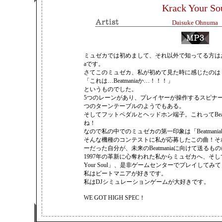
Krack Your So
Daisuke Ohnuma
視聴は
ミュゼカでは初めまして、それ以外で知ってる方はお久しぶ
こちら
aです。
さてこのミュゼカ、私が初めて見た時に感じたのは
「これは…Beatmaniaか…！！！」
というものでした。
5つのレーンがあり、プレイヤーが操作するスピナー
つのターンテーブルのようでもある。
そしてフットペダルとヘッドホン端子。これってBeat
ね！
なので私の中でのミュゼカの第一印象は「Beatmani
そんな機種のコンテストに私が応募したこの曲！それはま
ーだった自分が、未来のBeatmaniaに向けて送る
1997年の革新に心奪われた私からミュゼカへ、そして「Be
Your Soul」、是非ゲームセンターでプレイしてみ
私はビートマニアが好きです。
私はDJシミュレーションゲームが大好きです。
WE GOT HIGH SPEC！