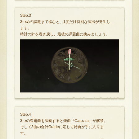
Step.3
3つめの課題まで進むと、1度だけ特別な演出が発生し
ます。
時計の針を巻き戻し、最後の課題曲に挑みましょう。
Step.4
3つの課題曲を演奏すると楽曲『Carezza』が解禁。
そして3曲の合計Gradeに応じて特典が手に入りま
す。