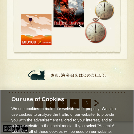
Our use of Cookies
1
2
3
4
5
We use cookies to make our website work properly. We also
use cookies to analyze the traffic of our website, to provide
you with the advertisement tailored to your interest, and to
link our website to the social media. If you select “Accept All
Cookies”, all of these cookies will be used on our website.