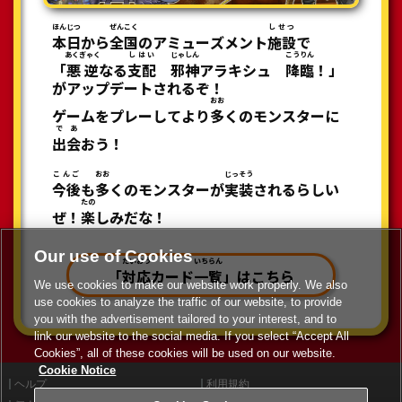
ほんじつ
ぜんこく
しせつ
本日
から
全国
のアミューズメント
施設
で
あくぎゃく
しはい
じゃしん
こうりん
「
悪逆
なる
支配
邪神
アラキシュ
降臨
！」
がアップデートされるぞ！
おお
ゲームをプレーしてより
多
くのモンスターに
であ
出会
おう！
こんご
おお
じっそう
今後
も
多
くのモンスターが
実装
されるらしい
たの
ぜ！
楽
しみだな！
Our use of Cookies
たいおう
いちらん
「
対応
カード
一覧
」はこちら
We use cookies to make our website work properly. We also
use cookies to analyze the traffic of our website, to provide
you with the advertisement tailored to your interest, and to
link our website to the social media. If you select “Accept All
Cookies”, all of these cookies will be used on our website.
Cookie Notice
ヘルプ
利用規約