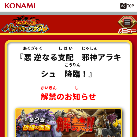
あくぎゃく
しはい
じゃしん
『
悪逆
なる
支配
邪神
アラキ
こうりん
シュ
降臨
！』
かいきん
し
解禁
のお
知
らせ