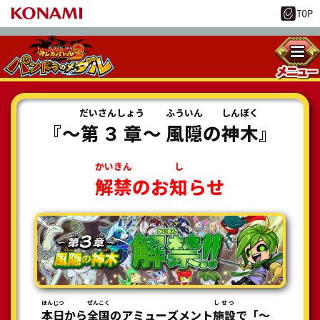
だいさんしょう
ふういん
しんぼく
『～
第３章
～
風隠
の
神木
』
かいきん
し
解禁
のお
知
らせ
ほんじつ
ぜんこく
しせつ
本日
から
全国
のアミューズメント
施設
で「～