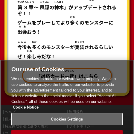
だいさんしょう
ふういん
しんぼく
第３章
～
風隠
の
神木
」がアップデートされる
ぞ！！
おお
ゲームをプレーしてより
多
くのモンスターに
であ
出会
おう！
こんご
おお
じっそう
今後
も
多
くのモンスターが
実装
されるらしい
たの
ぜ！
楽
しみだな！
Our use of Cookies
たいおう
いちらん
「
対応
カード
一覧
」はこちら
We use cookies to make our website work properly. We also
use cookies to analyze the traffic of our website, to provide
you with the advertisement tailored to your interest, and to
link our website to the social media. If you select “Accept All
Cookies”, all of these cookies will be used on our website.
Cookie Notice
ヘルプ
利用規約
Cookies Settings
個人情報等保護方針
外部送信について
特定商取引法に基づく表示
サイトポリシー
マナー＆ルール
お問い合わせ