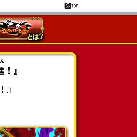
ん
進
！』
！』