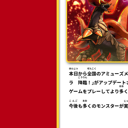
ほんじつ
ぜんこく
本日
から
全国
のアミューズ
こうりん
ラ
降臨
！｣がアップデート
おお
ゲームをプレーしてより
多
こんご
おお
じ
今後
も
多
くのモンスターが