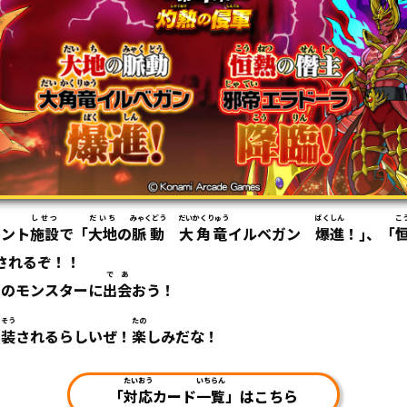
しせつ
だいち
みゃくどう
だいかくりゅう
ばくしん
こ
メント
施設
で「
大地
の
脈動
大角竜
イルベガン
爆進
！｣、「
されるぞ！！
であ
くのモンスターに
出会
おう！
っそう
たの
実装
されるらしいぜ！
楽
しみだな！
たいおう
いちらん
「
対応
カード
一覧
」はこちら