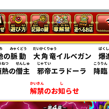
ち
みゃくどう
だいかくりゅう
ばくし
地
の
脈動
大角竜
イルベガン
爆
うねつ
せんしゅ
じゃてい
こうりん
恒熱
の
僭主
邪帝
エラドーラ
降臨
かいきん
し
解禁
のお
知
らせ