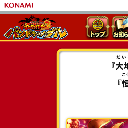
だい
『
大
こ
『