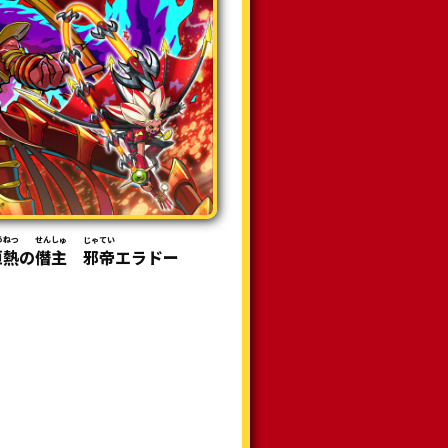
うねつ
せんしゅ
じゃてい
恒熱
の
僭主
邪帝
エラドー