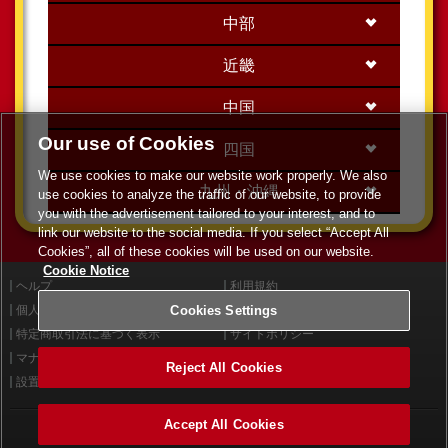
中部
近畿
中国
Our use of Cookies
四国
We use cookies to make our website work properly. We also
九州・沖縄
use cookies to analyze the traffic of our website, to provide
you with the advertisement tailored to your interest, and to
link our website to the social media. If you select “Accept All
Cookies”, all of these cookies will be used on our website.
Cookie Notice
ヘルプ
利用規約
Cookies Settings
個人情報等保護方針
外部送信について
特定商取引法に基づく表示
サイトポリシー
マナー＆ルール
お問い合わせ
Reject All Cookies
設置店舗検索
Cookies Settings
Accept All Cookies
©2026 Konami Arcade Games