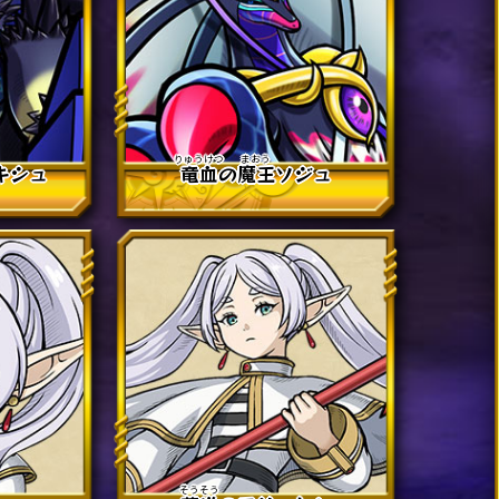
キシュ
竜血
の
魔王
ソジュ