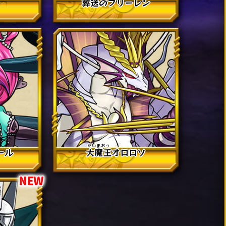
ン
葬送
のフリーレン
ール
大魔王
オロロソ