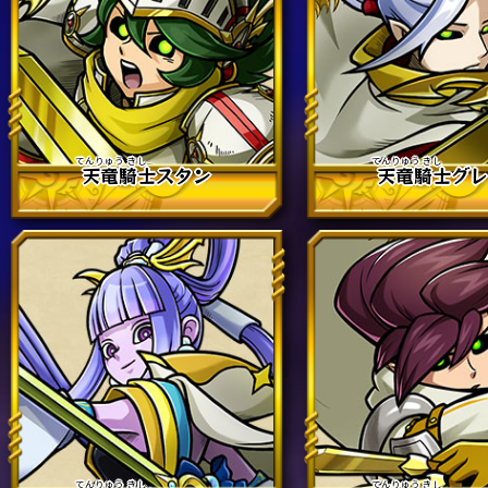
天竜
騎士
スタン
天竜
騎士
グ