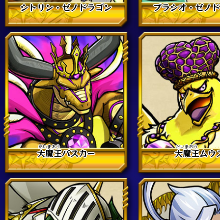
シトリン・ゼノドラゴン
プラシオ・ゼノ
大魔王
バスカー
大魔王
ムウ