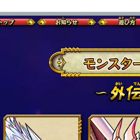
トップ
お
知
らせ
遊
び
方