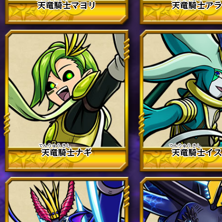
天竜
騎士
マヨリ
天竜
騎士
ア
天竜
騎士
ナギ
天竜
騎士
イ