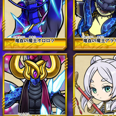
竜血
の
魔王
オロロソ
竜血
の
魔王
アラ