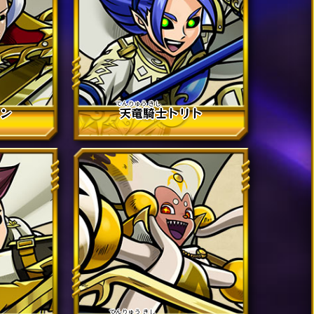
レン
天竜
騎士
トリト