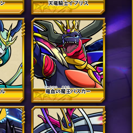
ラン
天竜
騎士
イブリス
スル
竜血
の
魔王
バスカー