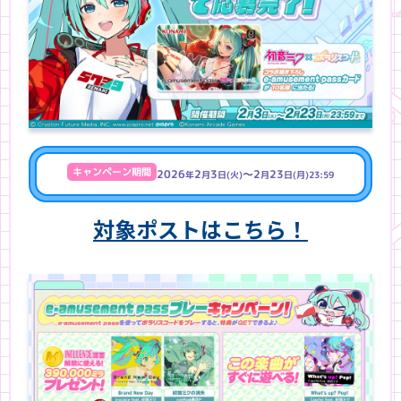
キャンペーン期間
2026
2
3
～2
23
年
月
日(火)
月
日(月)23:59
対象ポストはこちら！