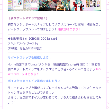
【新サポートスナップ登場！】
初音ミクがサポートスナップとしてポラリスコードに登場！期間限定サ
ポートスナップハントでGETしよう！
購買部はコチラ！
◆SSR/初音ミク【CROSS CODE:5739】
スキル『ライクブースト』
(15秒間、総合力が25%増加)
サポートスナップを編成しよう！
Home画面下側のUnitボタンから、編成画面(Casting)を開こう！画面右
側のサポートスナップをタッチすると切り替えることができるよ♪
HO
W TOページはこちら！
ボイス付きカットイン演出を楽しもう♪
サポートスナップを編成してプレーするとスキル発動！ボイス付きカッ
トイン演出を見ることができるよ♪
さらに、設定順でボイスが変わるので、いろんな組み合わせを試してみ
よう！