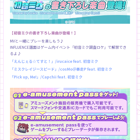
【初音ミクの書き下ろし楽曲が登場！】
MVと一緒にプレーを楽しもう♪
INFLUENCE譜面はゲーム内イベント「初音ミク調査ロケ」で解禁でき
るよ♪
「えんじぇる☆てすと！」/irucaice feat. 初音ミク
「ミスクレイジースピード」/cosMo＠暴走P feat. 初音ミク
「Pick up, Me!」/Capchii feat. 初音ミク