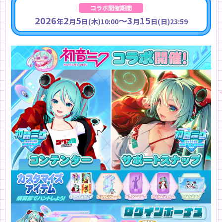
コラボ開催期間
2026
2
5
～3
15
年
月
日(木)10:00
月
日(日)23:59