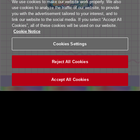
We use cookies to make our website work properly. We also
use cookies to analyze the traffic of our website, to provide
you with the advertisement tailored to your interest, and to
link our website to the social media. If you select “Accept All
Cookies”, all of these cookies will be used on our website.
Cookie Notice
Cookies Settings
Reject All Cookies
Accept All Cookies
ヘルプ
利用規約
個人情報等保護方針
外部送信について
特定商取引法に基づく表示
サイトポリシー
マナー＆ルール
お問い合わせ
設置店舗検索
Cookies Settings