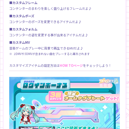
■カスタムフレーム
コンテンターのまわりを楽しく盛り上げるフレームだよ♪
■カスタムポーズ
コンテンターのポーズを変更できるアイテムだよ♪
■カスタムフォルム
コンテンターの姿を変更する事が出来るアイテムだよ♪
■カスタムMV
音楽ゲームのプレー中に背景で再生できるMVだよ♪
2DMVや3DMVが含まれない曲をプレーすると再生されます
カスタマイズアイテムの設定方法は
HOW TOページ
をチェックしよう！