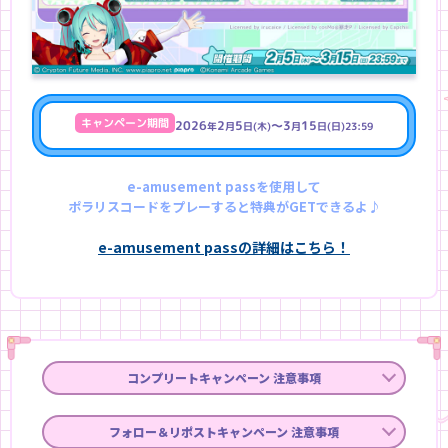
キャンペーン期間
2026
2
5
～3
15
年
月
日(木)
月
日(日)23:59
e-amusement passを使用して
ポラリスコードをプレーすると特典がGETできるよ♪
e-amusement passの詳細はこちら！
コンプリートキャンペーン 注意事項
フォロー＆リポストキャンペーン 注意事項