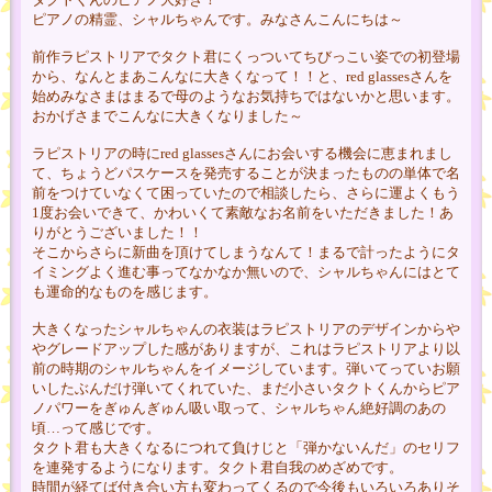
ピアノの精霊、シャルちゃんです。みなさんこんにちは～
前作ラピストリアでタクト君にくっついてちびっこい姿での初登場
から、なんとまあこんなに大きくなって！！と、red glassesさんを
始めみなさまはまるで母のようなお気持ちではないかと思います。
おかげさまでこんなに大きくなりました～
ラピストリアの時にred glassesさんにお会いする機会に恵まれまし
て、ちょうどパスケースを発売することが決まったものの単体で名
前をつけていなくて困っていたので相談したら、さらに運よくもう
1度お会いできて、かわいくて素敵なお名前をいただきました！あ
りがとうございました！！
そこからさらに新曲を頂けてしまうなんて！まるで計ったようにタ
イミングよく進む事ってなかなか無いので、シャルちゃんにはとて
も運命的なものを感じます。
大きくなったシャルちゃんの衣装はラピストリアのデザインからや
やグレードアップした感がありますが、これはラピストリアより以
前の時期のシャルちゃんをイメージしています。弾いてっていお願
いしたぶんだけ弾いてくれていた、まだ小さいタクトくんからピア
ノパワーをぎゅんぎゅん吸い取って、シャルちゃん絶好調のあの
頃…って感じです。
タクト君も大きくなるにつれて負けじと「弾かないんだ」のセリフ
を連発するようになります。タクト君自我のめざめです。
時間が経てば付き合い方も変わってくるので今後もいろいろありそ