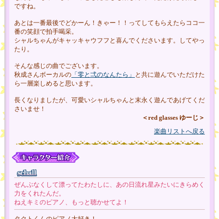
ですね。
あとは一番最後でどかーん！きゃー！！ってしてもらえたらココ一
番の笑顔で拍手喝采。
シャルちゃんがキャッキャウフフと喜んでくださいます。してやっ
たり。
そんな感じの曲でございます。
秋成さんボーカルの
「零と弌のなんたら」
と共に遊んでいただけた
ら一層楽しめると思います。
長くなりましたが、可愛いシャルちゃんと末永く遊んであげてくだ
さいませ！
＜red glasses ゆーじ＞
楽曲リストへ戻る
ぜんぶなくして漂ってたわたしに、あの日流れ星みたいにきらめく
力をくれたんだ。
ねえキミのピアノ、もっと聴かせてよ！
タクトくんのピアノ大好き！