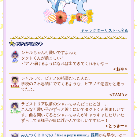
キャラクターリストへ戻る
シャルちゃん可愛いですよねぇ
タクトくんが羨ましい！
ピアノ弾けるようになれば出てきてくれるかな～
＜おや＞
シャルって、ピアノの精霊だったんだ。
学校の７不思議にでてくるような、ピアノの悪霊かと思っ
てたよ。
＜TAMA＞
ラピストリア以前のシャルちゃんだったとは…。
こんな可愛い子がずっと近くにいてタクトくん羨ましいで
す。曲を聞いてるとシャルちゃんがキャッキャしたりいた
ずらしてる様子が目に浮かんで楽しいですね～！
＜とっきー＞
みんつく２０での「like a pop'n music」採用
から早や、ゆー