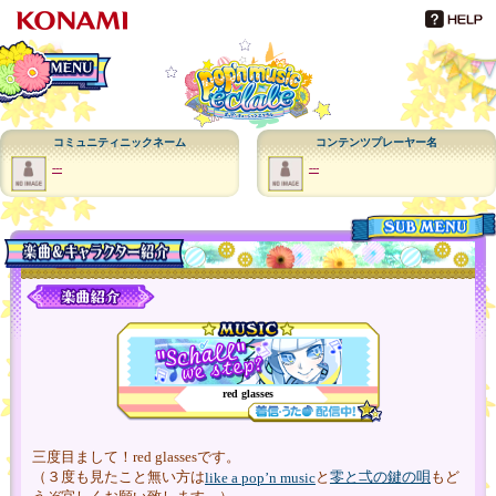
メインメニュー
コミュニティニックネーム
コンテンツプレーヤー名
---
---
メニュー
red glasses
三度目まして！red glassesです。
（３度も見たこと無い方は
と
零と弌の鍵の唄
もど
like a pop’n music