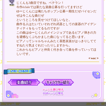
じくんも3曲目ですね。ベテラン！
今作éclaleでは新たな楽曲公募を行ってますけど
ゆーじくんには俺たちポップン公募一期生だぜパイセンだ
ぜは今こんな曲だぜ
というところを見せつけてほしいなと。
曲作る人はたいていそれぞれ武器としての楽器のアイデン
ティティをもってるものですが
この曲はゆーじくんのメインジョブであるピアノ弾きの力
を遺憾なくぶちかました曲になってると思います。
ピアノってシャルちゃんみたく喜怒哀楽がはっきりしてて
すねたり気まぐれだったりしますから。
これからもピアノと仲良く付き合って曲を作っていってほ
しいです。
＜wac＞
MENU
ページ上部に戻
TOPページに戻
る
る