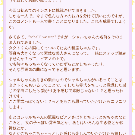
うぞ宜しくお願い致します。）
今回は初めてのインストに挑戦させて頂きました。
しかも一人で。今まで色んな方々のお力を分けて頂いたのですが、
このコメントも一人で書くことになりました。これも成長でしょう
か。
さてさて、”schall” we step?ですが、シャルちゃんの名前をそのま
ま入れてみました。
タクトくんの隣にくっついてたあの精霊ちゃんです。
等身も大きくなって素敵な美人さんになって。一緒にステップ踏み
ませんか？って。ピアノの上で。
でも時々ちっちゃくなっていたずらとかしちゃったり。
そんな雰囲気の曲になってると思います。
シャルちゃんありきの楽曲なのでシャルちゃんがいるってことは
タクトくんもいるってことで、そしたら零弌をちょっと意識した感
じの楽曲にしたら 繋がりある感じで素敵じゃない！？と思ったわ
けです。
ここ零弌っぽくない！？っとあちこち思っていただけたらニヤニヤ
します。
あとはシャルちゃんの流麗なピアノさばきとちょっとおちゃめなと
ころと、 女の子っぽい雰囲気とか、あとはいろんな生き物とか歌
舞伎とか。
なんかごちゃごちゃ～っとした感じも楽しんでいただけたら嬉しい