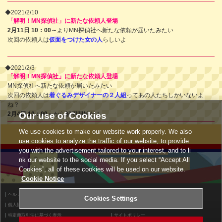
◆2021/2/10
「解明！MN探偵社」に新たな依頼人登場
2月11日 10：00～
よりMN探偵社へ新たな依頼が届いたみたい
次回の依頼人は
仮面をつけた女の人
らしいよ
◆2021/2/3
「解明！MN探偵社」に新たな依頼人登場
MN探偵社へ新たな依頼が届いたみたい
次回の依頼人は
着ぐるみデザイナーの２人組
ってあの人たちしかいないよ
ね？
2月4日 10：00～
Our use of Cookies
から解明開始だ！
We use cookies to make our website work properly. We also
use cookies to analyze the traffic of our website, to provide
you with the advertisement tailored to your interest, and to li
nk our website to the social media. If you select “Accept All
Cookies”, all of these cookies will be used on our website.
Cookie Notice
ヘルプ
利用規約
Cookies Settings
個人情報等保護方針
外部送信について
特定商取引法に基づく表示
サイトポリシー