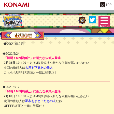
MENU
pop'n music 解明
リドルズ
◆2021年2月
◆2021/2/24
「解明！MN探偵社」に新たな依頼人登場
2月25日 10：00～
よりMN探偵社へ新たな依頼が届いたみたい
次回の依頼人は
大河を下るあの旅人
こちらもUPPER譜面と一緒に登場だ！
◆2021/2/17
「解明！MN探偵社」に新たな依頼人登場
2月18日 10：00～
よりMN探偵社へ新たな依頼が届いたみたい
次回の依頼人は
羽衣をまとったあの人
だね
UPPER譜面と一緒に登場だ！