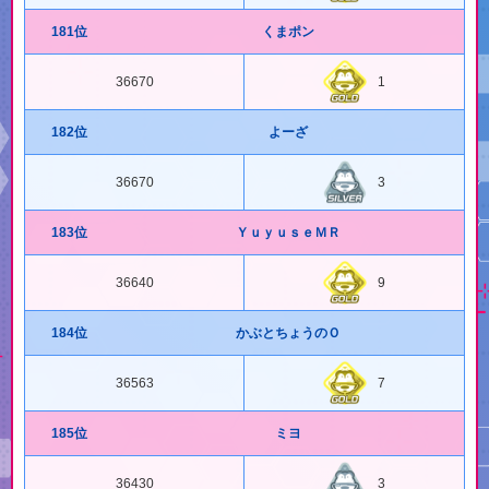
181位
くまポン
36670
1
182位
よーざ
36670
3
183位
ＹｕｙｕｓｅＭＲ
36640
9
184位
かぶとちょうのＯ
36563
7
185位
ミヨ
36430
3