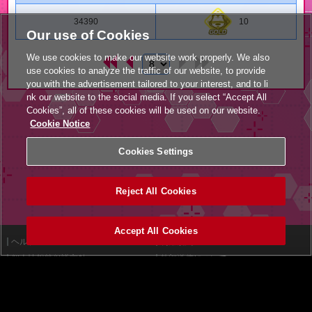
34390
10
Our use of Cookies
We use cookies to make our website work properly. We also
use cookies to analyze the traffic of our website, to provide
you with the advertisement tailored to your interest, and to li
nk our website to the social media. If you select “Accept All
Cookies”, all of these cookies will be used on our website.
Cookie Notice
Cookies Settings
Reject All Cookies
Accept All Cookies
ヘルプ
利用規約
個人情報等保護方針
外部送信について
特定商取引法に基づく表示
サイトポリシー
マナー＆ルール
お問い合わせ
設置店舗検索
Cookies Settings