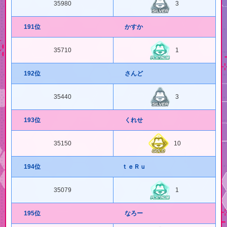
35980
3
191位
かすか
35710
1
192位
さんど
35440
3
193位
くれせ
35150
10
194位
ｔｅＲｕ
35079
1
195位
なろー