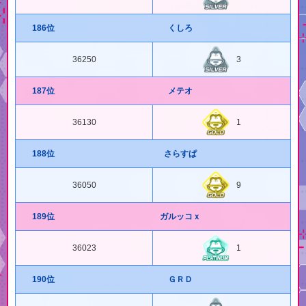
186位
くしろ
36250
3
187位
メテオ
36130
1
188位
さらすぱ
36050
9
189位
ガルッコｘ
36023
1
190位
ＧＲＤ