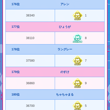
176位
アレン
38340
1
177位
ひょうが
38110
8
178位
ラングレー
37580
7
179位
のすけ
36860
9
180位
ちゃちゃまる
36700
5