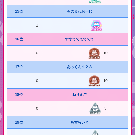
15位
ものまねおーじ
1
16位
すすてててててて
0
10
17位
あっくん１２３
0
10
18位
ねりえご
0
5
19位
あずらいと