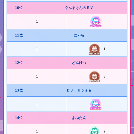
10位
ぐんまけんのＥＶ
1
11位
にゃら
1
1
12位
どんけつ
1
9
13位
ＤＪーＨｏｓａ
1
14位
よぶたん
1
8