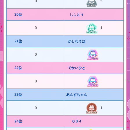
0
5
20位
ししとう
0
1
21位
かしわそば
0
22位
でかいひと
0
23位
あんずちゃん
0
1
24位
Ｑ３４