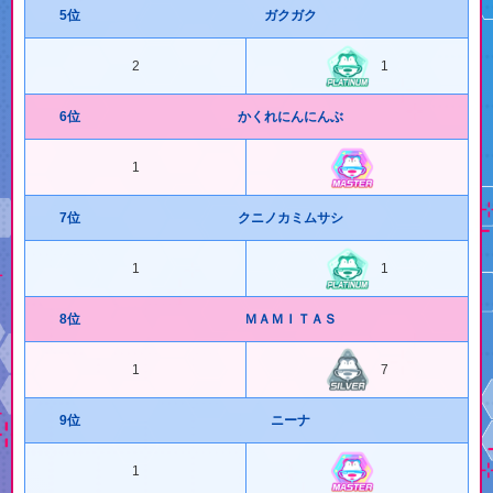
5位
ガクガク
2
1
6位
かくれにんにんぶ
1
7位
クニノカミムサシ
1
1
8位
ＭＡＭＩＴＡＳ
1
7
9位
ニーナ
1