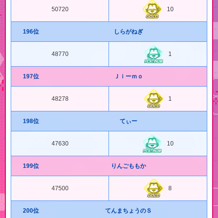
50720
10
196位
しらがねぎ
48770
1
197位
Ｊｉーｍｏ
48278
1
198位
てぃー
47630
10
199位
りんごももか
47500
8
200位
てんまちょうのＳ