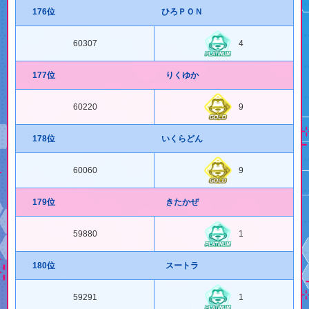
176位
ひろＰＯＮ
60307
4
177位
りくゆか
60220
9
178位
いくらどん
60060
9
179位
きたかぜ
59880
1
180位
スートラ
59291
1