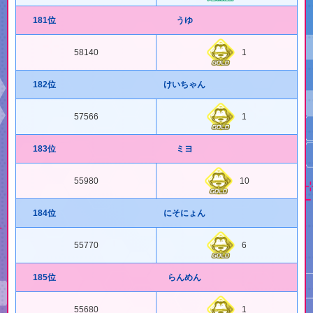
181位
うゆ
58140
1
182位
けいちゃん
57566
1
183位
ミヨ
55980
10
184位
にそにょん
55770
6
185位
らんめん
55680
1