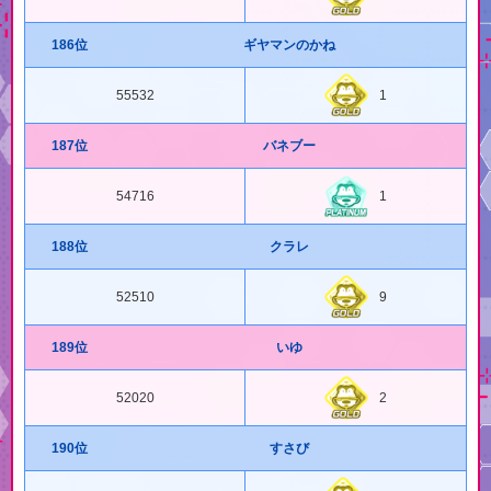
186位
ギヤマンのかね
55532
1
187位
バネブー
54716
1
188位
クラレ
52510
9
189位
いゆ
52020
2
190位
すさび