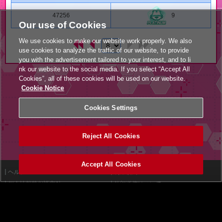
47256
9
Our use of Cookies
We use cookies to make our website work properly. We also
use cookies to analyze the traffic of our website, to provide
you with the advertisement tailored to your interest, and to li
nk our website to the social media. If you select “Accept All
Cookies”, all of these cookies will be used on our website.
Cookie Notice
Cookies Settings
Reject All Cookies
Accept All Cookies
ヘルプ
利用規約
個人情報等保護方針
外部送信について
特定商取引法に基づく表示
サイトポリシー
マナー＆ルール
お問い合わせ
設置店舗検索
Cookies Settings