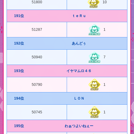
51800
10
191位
ｔｅＲｕ
51287
1
192位
あんどぅ
50940
7
193位
イヤマムロ４６
50790
1
194位
ＬＯＮ
50745
1
195位
わぁつよいねぇー