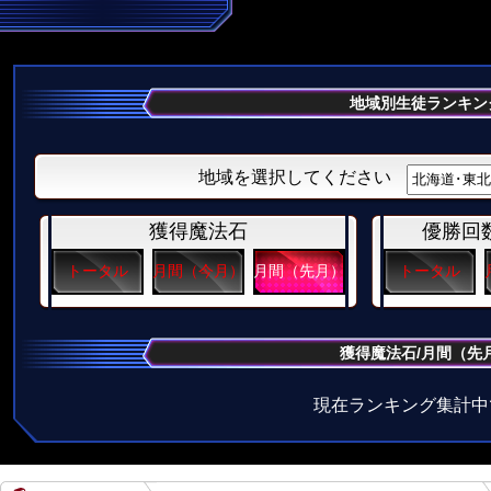
地域別生徒ランキン
地域を選択してください
獲得魔法石
優勝回
トータル
月間（今月）
月間（先月）
トータル
獲得魔法石/月間（先
現在ランキング集計中