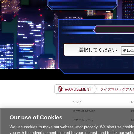
選択してください
e-AMUSEMENT
クイズマジックアカ
ヘルプ
F
Terms of Service
Pr
Our use of Cookies
マナー＆ルール
C
We use cookies to make our website work properly. We also use cookies t
you with the advertisement tailored to your interest, and to link our webs