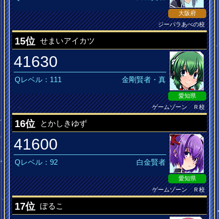
大阪府
ジーパラあべの校
ドラゴンスレイヤー
15位
せまいアイカツ
41630
Qレベル：111
金剛賢者・真
愛知県
ゲームゾーン Ｒ校
神に誓ってお前一筋
16位
とかしきゆず
41600
Qレベル：92
白金賢者
愛知県
ゲームゾーン Ｒ校
大人の女
17位
ぽるこ