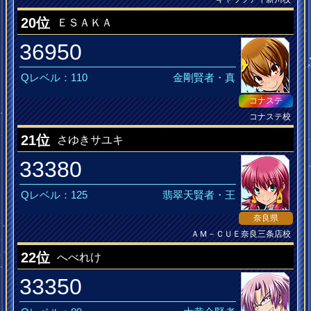
アイコＬＯＶＥ
20位
ＥＳＡＫＡ
36950
Qレベル：110
金剛賢者・真
コナステ
コナステ校
九蓮宝燈的役満娘
21位
さゆきサユキ
33380
Qレベル：125
翡翠天賢者・王
奈良県
ＡＭ－ＣＵＥ奈良三条店校
これはすごいよ
22位
へべれけ
33350