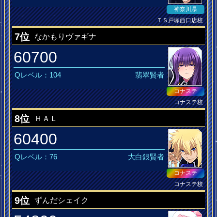
神奈川県
ＴＳ戸塚西口店校
バトルマスター
7位
なかもりヴァギナ
60700
Qレベル：104
翡翠賢者
コナステ
コナステ校
海人
8位
ＨＡＬ
60400
Qレベル：76
大白銀賢者
コナステ
コナステ校
恋桜の刻
9位
ずんだシェイク