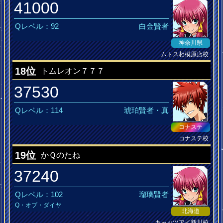
41000
Qレベル：92
白金賢者
神奈川県
ムトス相模原店校
クリスタル
18位
トムレオン７７７
37530
Qレベル：114
琥珀賢者・真
コナステ
コナステ校
19位
かＱのたね
37240
Qレベル：102
瑠璃賢者
Q・オブ・ダイヤ
北海道
キャッツアイ新川校