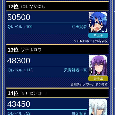
迫る初夏
12位
にせなかにし
50500
Qレベル：100
紅玉賢者
埼玉県
ＶＧＭロボット深谷店校
13位
ゾナホロワ
48300
Qレベル：112
天青賢者・真
岩手県
奥州テクノワールド予備校
勉強しまっせSGやさかい
14位
ＧＦセンコー
43450
Qレベル：93
白金賢者