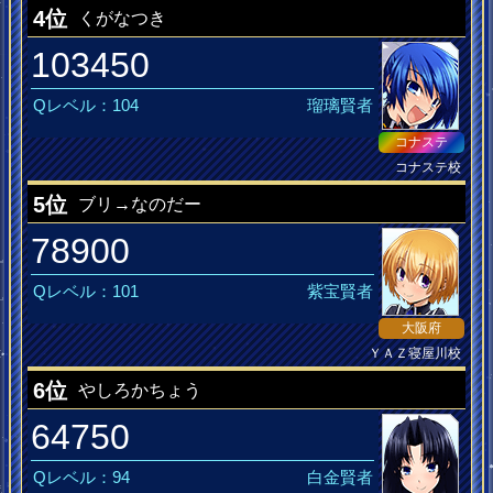
4位
くがなつき
103450
Qレベル：104
瑠璃賢者
コナステ
コナステ校
キュア
5位
ブリ→なのだー
78900
Qレベル：101
紫宝賢者
大阪府
ＹＡＺ寝屋川校
大人の女
6位
やしろかちょう
64750
Qレベル：94
白金賢者