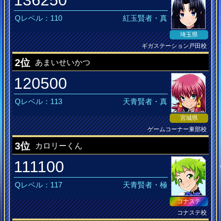
Qレベル：110
紅玉賢者・真
埼玉県
ギガステーション戸田校
甘い罠
2位
あまいせいかつ
120500
Qレベル：113
天青賢者・真
宮城県
ゲームコーナー東部校
始まりの刻
3位
カロリーくん
111100
Qレベル：117
天青賢者・極
コナステ
コナステ校