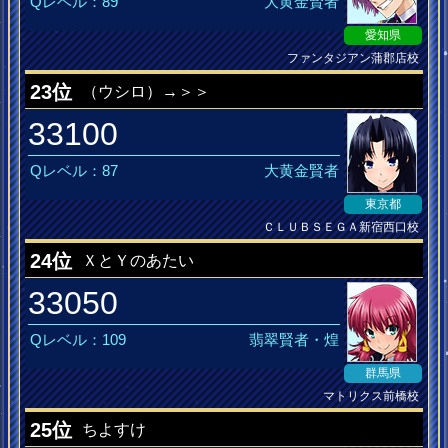
Qレベル：89
大黄金賢者
愛知県
ファンタジアン蒲郡店校
pop'n MusiQ皆伝
23位
（ウシロ）→＞＞
33100
Qレベル：87
大黄金賢者
東京都
ＣＬＵＢＳＥＧＡ新宿西口校
ＡＰ吸ぅたろか
24位
ＸとＹのあたい
33050
Qレベル：109
翡翠賢者・煌
群馬県
マトリクス前橋校
地元密着
25位
ちよすけ