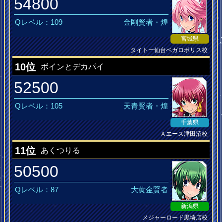
54800
Qレベル：109
金剛賢者・煌
宮城県
タイトー仙台ベガロポリス校
果てちゃえ♪
10位
ボインとデカパイ
52500
Qレベル：105
天青賢者・煌
千葉県
Ａエース津田沼校
恋桜の刻
11位
あくつりる
50500
Qレベル：87
大黄金賢者
新潟県
メジャーロード黒埼店校