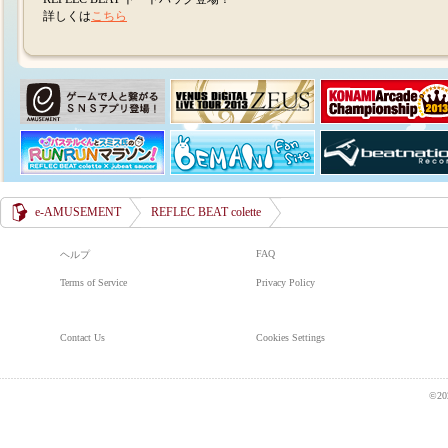
詳しくは
こちら
e-AMUSEMENT
REFLEC BEAT colette
FAQ
ヘルプ
Terms of Service
Privacy Policy
Contact Us
Cookies Settings
©20