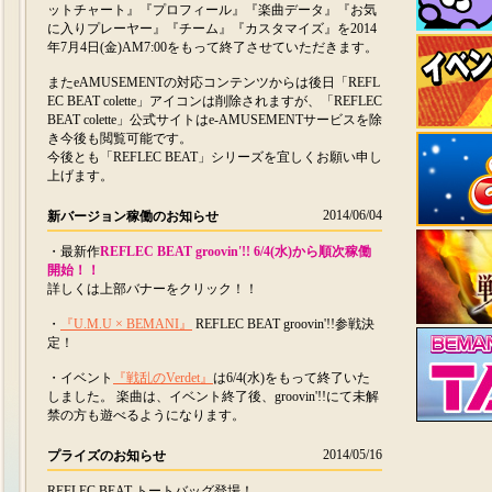
ットチャート』『プロフィール』『楽曲データ』『お気
に入りプレーヤー』『チーム』『カスタマイズ』を2014
年7月4日(金)AM7:00をもって終了させていただきます。
またeAMUSEMENTの対応コンテンツからは後日「REFL
EC BEAT colette」アイコンは削除されますが、「REFLEC
BEAT colette」公式サイトはe-AMUSEMENTサービスを除
き今後も閲覧可能です。
今後とも「REFLEC BEAT」シリーズを宜しくお願い申し
上げます。
2014/06/04
新バージョン稼働のお知らせ
・最新作
REFLEC BEAT groovin'!! 6/4(水)から順次稼働
開始！！
詳しくは上部バナーをクリック！！
・
『U.M.U × BEMANI』
REFLEC BEAT groovin'!!参戦決
定！
・イベント
『戦乱のVerdet』
は6/4(水)をもって終了いた
しました。 楽曲は、イベント終了後、groovin'!!にて未解
禁の方も遊べるようになります。
2014/05/16
プライズのお知らせ
REFLEC BEAT トートバッグ登場！