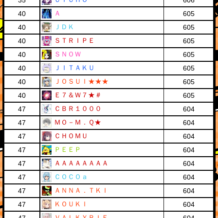
35
606
Ａ
40
605
ＪＤＫ
40
605
ＳＴＲＩＰＥ
40
605
ＳＮＯＷ
40
605
ＪＩＴＡＫＵ
40
605
ＪＯＳＵＩ★★★
40
605
Ｅ７＆Ｗ７★＃
40
605
ＣＢＲ１０００
47
604
ＭＯ－Ｍ．Ｑ★
47
604
ＣＨＯＭＵ
47
604
ＰＥＥＰ
47
604
ＡＡＡＡＡＡＡＡ
47
604
ＣＯＣＯａ
47
604
ＡＮＮＡ．ＴＫＩ
47
604
ＫＯＵＫＩ
47
604
ＶＡＬＫＹＲＩＥ