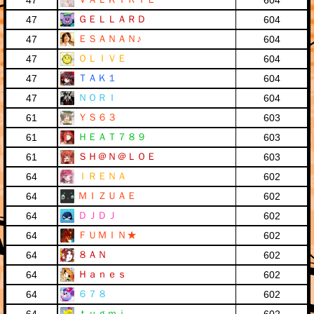
47
604
ＧＥＬＬＡＲＤ
47
604
ＥＳＡＮＡＮ♪
47
604
ＯＬＩＶＥ
47
604
ＴＡＫ１
47
604
ＮＯＲＩ
47
604
ＹＳ６３
61
603
ＨＥＡＴ７８９
61
603
ＳＨ＠Ｎ＠ＬＯＥ
61
603
ＩＲＥＮＡ
64
602
ＭＩＺＵＡＥ
64
602
ＤＪＤＪ
64
602
ＦＵＭＩＮ★
64
602
８ＡＮ
64
602
Ｈａｎｅｓ
64
602
６７８
64
602
ｔｕｇｍｉ