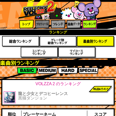
トップ
プロフ
フレン
楽曲デ
ランキ
ランキング
ィール
ド
ータ
ング
楽曲別スコアランキング
BASIC
MEDIUM
HARD
SPECIAL
VOLZZA 2 のランキング
龍と少女とデコヒーレンス
前作までのス
黒猫ダンジョン
コア
順位
プレーヤーネーム
スコア