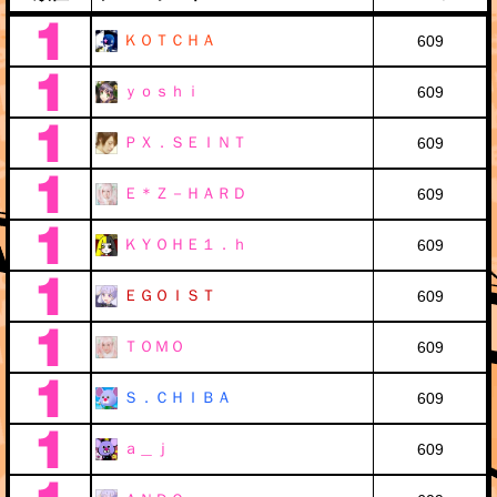
ＫＯＴＣＨＡ
609
ｙｏｓｈｉ
609
ＰＸ．ＳＥＩＮＴ
609
Ｅ＊Ｚ－ＨＡＲＤ
609
ＫＹＯＨＥ１．ｈ
609
ＥＧＯＩＳＴ
609
ＴＯＭＯ
609
Ｓ．ＣＨＩＢＡ
609
ａ＿ｊ
609