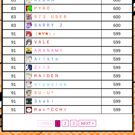
83
600
ＰＹＲＯ．
83
600
５７３ ＵＳＥ６
83
600
ＳＡＲＲＹ ２
83
600
（★∀★）♪
91
599
ＶＡＬＥ
91
599
ＡＲＡＮＡＭＹ
91
599
Ａｒｉｓｔｏ
91
599
ＺＩＩ３
91
599
ＲＡＩＤＥＮ
91
599
ｓｌｏｗｓｌｏｗ
91
599
ＳＵ－Ｕ＊
91
599
３ｓａｋｉ
91
599
Ｒａｃ＊ＣＣＨＩ
91
599
< PREV
1
2
3
NEXT >