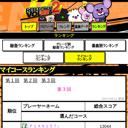
トップ
プロフ
フレン
楽曲デ
ランキ
ランキング
ィール
ド
ータ
ング
マイコースランキング
第 1 回
第 2 回
第 3 回
第 3 回
2017-04-11 更新
プレーヤーネーム
総合スコア
順位
選んだコース
Ｐ１ＡＮ１５Ｔ♪
13044