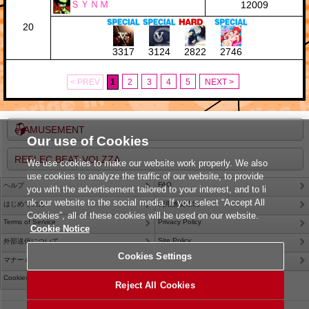
ＳＹＮＭ
12009
20
3317
3124
2822
2746
< PREV
1
2
3
4
5
NEXT >
e-AMUSEMENT
Our use of Cookies
REFLEC BEAT VOLZZA
We use cookies to make our website work properly. We also
use cookies to analyze the traffic of our website, to provide
FAQ
ヘルプ
you with the advertisement tailored to your interest, and to li
nk our website to the social media. If you select “Accept All
はじめての方
利用推奨環境
Cookies”, all of these cookies will be used on our website.
Terms of Service
Privacy Policy
Cookie Notice
Site Policy
外部送信について
Cookies Settings
Contact Us
マナー＆ルール
Cookies Settings
Reject All Cookies