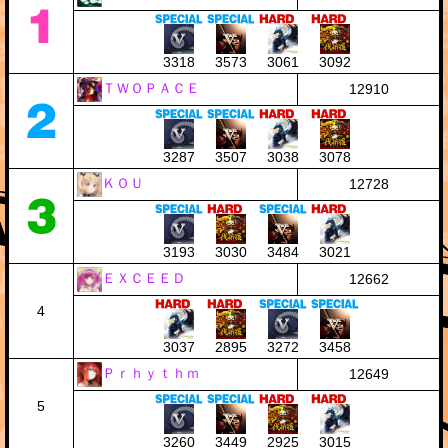
3318
3573
3061
3092
ＴＷＯＰＡＣＥ
12910
3287
3507
3038
3078
ＫＯＵ
12728
3193
3030
3484
3021
ＥＸＣＥＥＤ
12662
4
3037
2895
3272
3458
Ｐｒｈｙｔｈｍ
12649
5
3260
3449
2925
3015