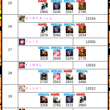
15
2956
3105
3337
2795
ＳＩＮＹＡ－Ｌ１
12154
16
2878
3066
3376
2834
Ｙｕｒ１
12055
17
3319
2849
3109
2778
ＦＩＮＡＬ
12016
18
2725
2910
2915
3466
Ｒｉｎｄｒ
12012
19
3256
2765
3131
2860