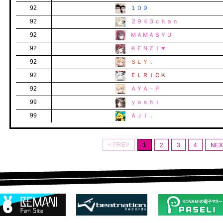
92
１０９
92
２９４３ｃｈａｎ
92
ＭＡＭＡＳＹＵ
92
ＫＥＮＺＩ▼
92
ＳＬＹ．
92
ＥＬＲＩＣＫ
92
ＡＹＡ－Ｐ
99
ｙｏｓｈｉ
99
ＡＪＩ．
< PREV
1
2
3
4
NEX