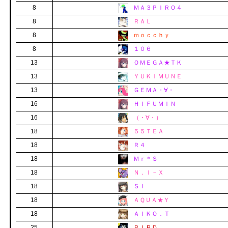
8
ＭＡ３ＰＩＲＯ４
8
ＲＡＬ
8
ｍｏｃｃｈｙ
8
１０６
13
ＯＭＥＧＡ★ＴＫ
13
ＹＵＫＩＭＵＮＥ
13
ＧＥＭＡ・∀・
16
ＨＩＦＵＭＩＮ
16
（・∀・）
18
５５ＴＥＡ
18
Ｒ４
18
Ｍｒ＊Ｓ
18
Ｎ．Ｉ－Ｘ
18
ＳＩ
18
ＡＱＵＡ★Ｙ
18
ＡＩＫＯ．Ｔ
25
ＢＩＲＤ