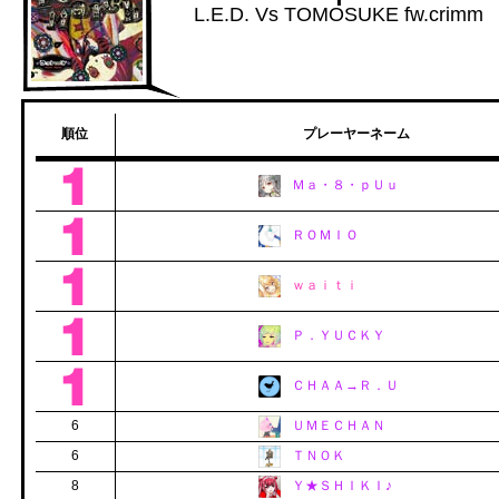
L.E.D. Vs TOMOSUKE fw.crimm
順位
プレーヤーネーム
Ｍａ・８・ｐＵｕ
ＲＯＭＩＯ
ｗａｉｔｉ
Ｐ．ＹＵＣＫＹ
ＣＨＡＡ→Ｒ．Ｕ
6
ＵＭＥＣＨＡＮ
6
ＴＮＯＫ
8
Ｙ★ＳＨＩＫＩ♪