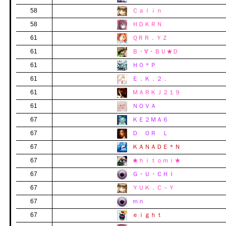
58
Ｃａｌｉｎ
58
ＨＤＫＲＮ
61
ＱＲＲ．ＹＺ
61
Ｂ・∀・ＢＵ★Ｄ
61
Ｈ０＊Ｐ
61
Ｅ．Ｋ．２．
61
ＭＡＲＫＪ２１９
61
ＮＯＶＡ
67
ＫＥ２ＭＡ６
67
Ｄ ＯＲ Ｌ
67
ＫＡＮＡＤＥ＊Ｎ
67
★ｈｉｔｏｍｉ★
67
Ｇ・Ｕ・ＣＨＩ
67
ＹＵＫ．Ｃ－Ｙ
67
ｍｎ
67
ｅｉｇｈｔ