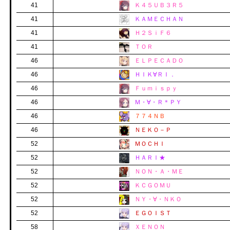
41
Ｋ４５ＵＢ３Ｒ５
41
ＫＡＭＥＣＨＡＮ
41
Ｈ２ＳｉＦ６
41
ＴＯＲ
46
ＥＬＰＥＣＡＤＯ
46
ＨＩＫ∀ＲＩ．
46
Ｆｕｍｉｓｐｙ
46
Ｍ・∀・Ｒ＊ＰＹ
46
７７４ＮＢ
46
ＮＥＫＯ－Ｐ
52
ＭＯＣＨＩ
52
ＨＡＲＩ★
52
ＮＯＮ・Ａ・ＭＥ
52
ＫＣＧＯＭＵ
52
ＮＹ・∀・ＮＫＯ
52
ＥＧＯＩＳＴ
58
ＸＥＮＯＮ