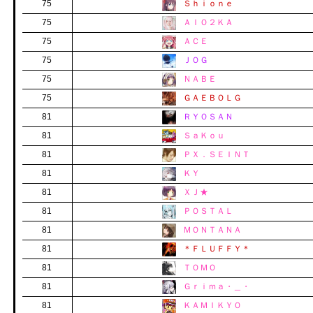
75
Ｓｈｉｏｎｅ
75
ＡＩＯ２ＫＡ
75
ＡＣＥ
75
ＪＯＧ
75
ＮＡＢＥ
75
ＧＡＥＢＯＬＧ
81
ＲＹＯＳＡＮ
81
ＳａＫｏｕ
81
ＰＸ．ＳＥＩＮＴ
81
ＫＹ
81
ＸＪ★
81
ＰＯＳＴＡＬ
81
ＭＯＮＴＡＮＡ
81
＊ＦＬＵＦＦＹ＊
81
ＴＯＭＯ
81
Ｇｒｉｍａ・＿・
81
ＫＡＭＩＫＹＯ