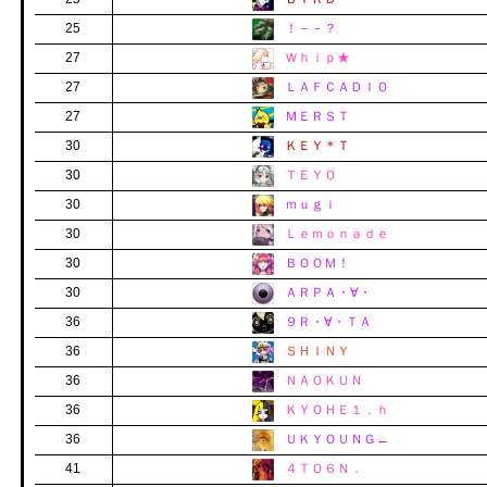
25
！－－？
27
Ｗｈｉｐ★
27
ＬＡＦＣＡＤＩＯ
27
ＭＥＲＳＴ
30
ＫＥＹ＊Ｔ
30
ＴＥＹＯ
30
ｍｕｇｉ
30
Ｌｅｍｏｎａｄｅ
30
ＢＯＯＭ！
30
ＡＲＰＡ・∀・
36
９Ｒ・∀・ＴＡ
36
ＳＨＩＮＹ
36
ＮＡＯＫＵＮ
36
ＫＹＯＨＥ１．ｈ
36
ＵＫＹＯＵＮＧ←
41
４ＴＯ６Ｎ．